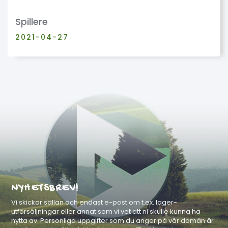
Spillere
2021-04-27
NYHETSBREV!
Vi skickar sällan och endast e-post om t.ex. lager-
utförsäljningar eller annat som vi vet att ni skulle kunna ha
nytta av. Personliga uppgifter som du anger på vår domän är