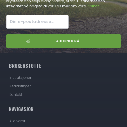
krypterat och säljs aldrig vidare, vi tar IT-säkerhet och
integritet på högsta allvar. Läs mer om våra
villkor.
BRUKERSTØTTE
Instruksjoner
Nedlastinger
Kontakt
NAVIGASJON
Alla varor