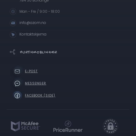
784 30 Borlänge
Man - Fre / 9:00 - 18:00
info@azom.no
Kontaktskjema
HURTIGKOBLINGER
E-POST
MESSENGER
FACEBOOK (SIDE)