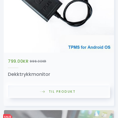
799.00
KR
999.00
KR
Dekktrykkmonitor
TIL PRODUKT
SALG