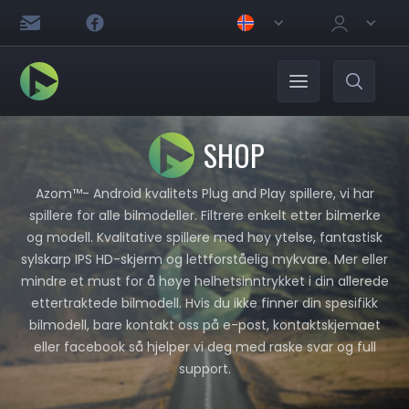
SHOP
Azom™- Android kvalitets Plug and Play spillere, vi har
spillere for alle bilmodeller. Filtrere enkelt etter bilmerke
og modell. Kvalitative spillere med høy ytelse, fantastisk
sylskarp IPS HD-skjerm og lettforståelig mykvare. Mer eller
mindre et must for å høye helhetsinntrykket i din allerede
ettertraktede bilmodell. Hvis du ikke finner din spesifikk
bilmodell, bare kontakt oss på e-post, kontaktskjemaet
eller facebook så hjelper vi deg med raske svar og full
support.