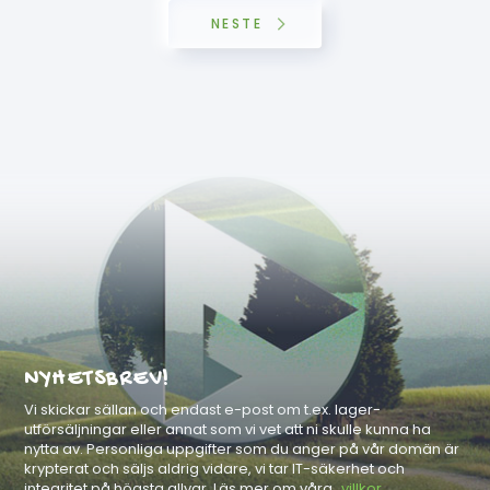
NESTE
NYHETSBREV!
Vi skickar sällan och endast e-post om t.ex. lager-
utförsäljningar eller annat som vi vet att ni skulle kunna ha
nytta av. Personliga uppgifter som du anger på vår domän är
krypterat och säljs aldrig vidare, vi tar IT-säkerhet och
integritet på högsta allvar. Läs mer om våra
villkor.