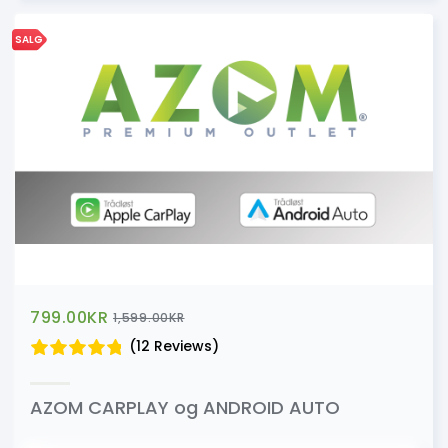
SALG
799.00
KR
1,599.00
KR
(12 Reviews)
AZOM CARPLAY og ANDROID AUTO