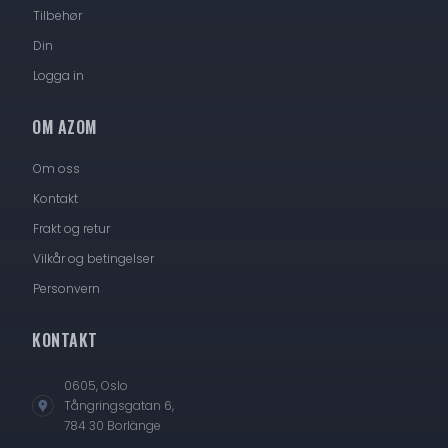
Tilbehør
Din
Logga in
OM AZOM
Om oss
Kontakt
Frakt og retur
Vilkår og betingelser
Personvern
KONTAKT
0605, Oslo
Tångringsgatan 6,
784 30 Borlänge