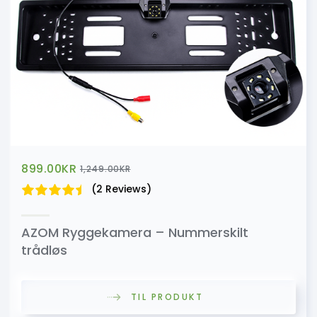
899.00
KR
1,249.00
KR
(2 Reviews)
AZOM Ryggekamera – Nummerskilt
trådløs
TIL PRODUKT