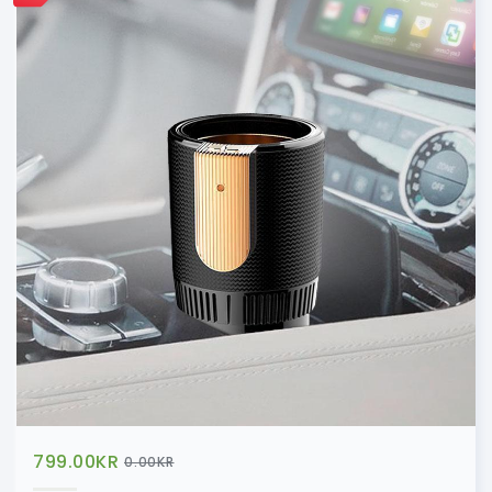
799.00
KR
0.00
KR