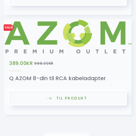
SALG
389.00
KR
699.00
KR
Q AZOM 8-din til RCA kabeladapter
TIL PRODUKT