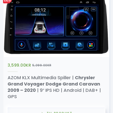
SALG
3,599.00
KR
5,099.00
KR
AZOM KLX Multimedia Spiller |
Chrysler
Grand Voyager Dodge Grand Caravan
2009 – 2020
| 9″ IPS HD | Android | DAB+ |
GPS