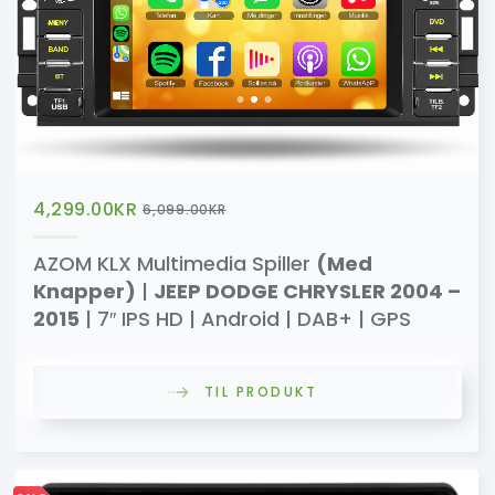
4,299.00
KR
6,099.00
KR
AZOM KLX Multimedia Spiller
(Med
Knapper)
|
JEEP DODGE CHRYSLER 2004 –
2015
| 7″ IPS HD | Android | DAB+ | GPS
TIL PRODUKT