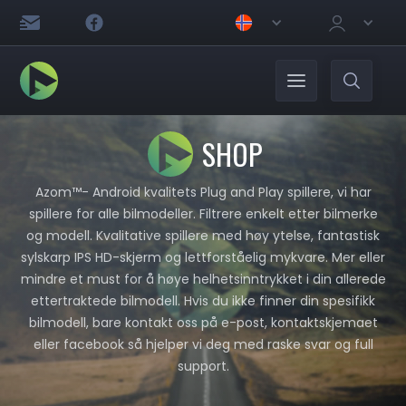
SHOP
Azom™- Android kvalitets Plug and Play spillere, vi har
spillere for alle bilmodeller. Filtrere enkelt etter bilmerke
og modell. Kvalitative spillere med høy ytelse, fantastisk
sylskarp IPS HD-skjerm og lettforståelig mykvare. Mer eller
mindre et must for å høye helhetsinntrykket i din allerede
ettertraktede bilmodell. Hvis du ikke finner din spesifikk
bilmodell, bare kontakt oss på e-post, kontaktskjemaet
eller facebook så hjelper vi deg med raske svar og full
support.