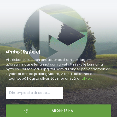
NYHETSBREV!
Vi skickar sällan och endast e-post om t.ex. lager-
utförsäljningar eller annat som vi vet att ni skulle kunna ha
nytta av. Personliga uppgifter som du anger på vår domän är
krypterat och säljs aldrig vidare, vi tar IT-säkerhet och
integritet på högsta allvar. Läs mer om våra
villkor.