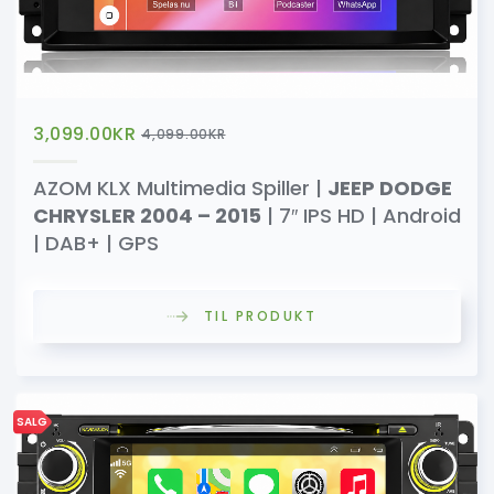
3,099.00
KR
4,099.00
KR
AZOM KLX Multimedia Spiller |
JEEP DODGE
CHRYSLER 2004 – 2015
| 7″ IPS HD | Android
| DAB+ | GPS
TIL PRODUKT
SALG