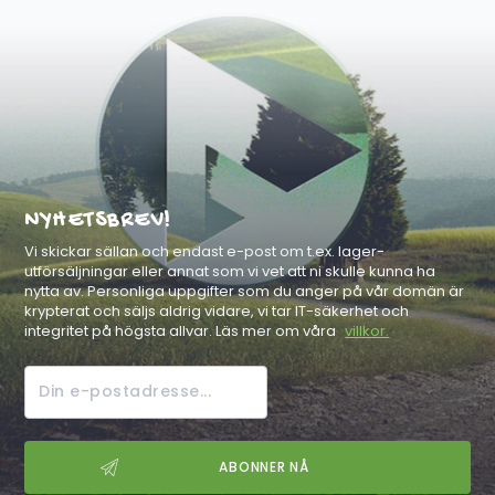
NYHETSBREV!
Vi skickar sällan och endast e-post om t.ex. lager-
utförsäljningar eller annat som vi vet att ni skulle kunna ha
nytta av. Personliga uppgifter som du anger på vår domän är
krypterat och säljs aldrig vidare, vi tar IT-säkerhet och
integritet på högsta allvar. Läs mer om våra
villkor.