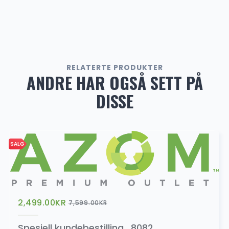
AZOM Ryggekamera – Trådløs
649.00
kr
RELATERTE PRODUKTER
ANDRE HAR OGSÅ SETT PÅ
DISSE
DAB+
500.00
kr
SALG
SALG
Dekktrykkmonitor
799.00
kr
999.00
kr
2,499.00
KR
7,599.00
KR
Spesiell kundebestilling_8082