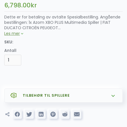
6,798.00
kr
Dette er for betaling av avtalte Spesialbestilling. Angående
bestillingen: 1x Azom XBO PLUS Multimedia Spiller | FIAT
DUCATO CITROËN PEUGEOT...
Les mer
SKU:
Antall
TILBEHØR TIL SPILLERE
SALG
AZOM CARPLAY og ANDROID AUTO
799.00
kr