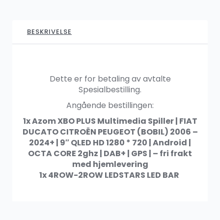
1,599.00
kr
BESKRIVELSE
SALG
AZOM Premium DSP pakke (lavtnivåutgang)
1,299.00
kr
1,999.00
kr
Dette er for betaling av avtalte
Spesialbestilling.
Angående bestillingen:
1x
Azom XBO PLUS Multimedia Spiller | FIAT
AZOM Ryggekamera
DUCATO CITROËN PEUGEOT (BOBIL) 2006 –
449.00
kr
2024+ | 9″ QLED HD 1280 * 720 | Android |
OCTA CORE 2ghz | DAB+ | GPS |
– fri frakt
med hjemlevering
1x 4ROW-2ROW LEDSTARS LED BAR
SALG
AZOM Ryggekamera – Nummerskilt trådløs
899.00
kr
1,249.00
kr