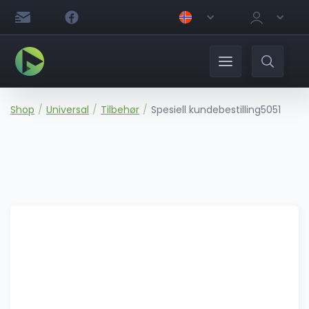
Shop
/
Universal
/
Tilbehør
/
Spesiell kundebestilling5051