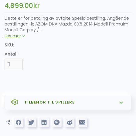
4,899.00
kr
Dette er for betaling av avtalte Spesialbestilling. Angående
bestillingen: 1x AZOM DNA Mazda CX5 2014 Modell Premuim
Modell Carplay /...
Les mer
SKU:
Antall
TILBEHØR TIL SPILLERE
SALG
AZOM CARPLAY og ANDROID AUTO
799.00
kr