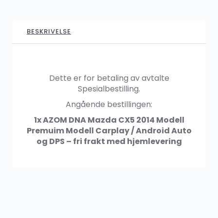
1,599.00
kr
BESKRIVELSE
SALG
AZOM Premium DSP pakke (lavtnivåutgang)
1,299.00
kr
1,999.00
kr
Dette er for betaling av avtalte
Spesialbestilling.
Angående bestillingen:
1x
AZOM DNA Mazda CX5 2014 Modell
AZOM Ryggekamera
Premuim Modell Carplay / Android Auto
449.00
kr
og DPS
– fri frakt med hjemlevering
SALG
AZOM Ryggekamera – Nummerskilt trådløs
899.00
kr
1,249.00
kr