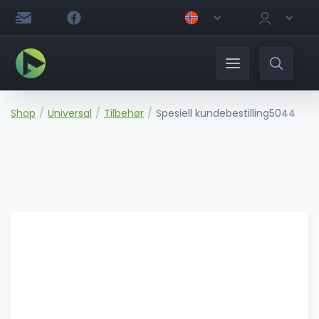
Shop
/
Universal
/
Tilbehør
/
Spesiell kundebestilling5044