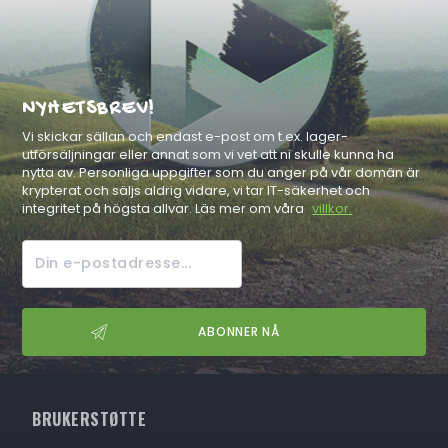
NYHETSBREV!
Vi skickar sällan och endast e-post om t.ex. lager-
utförsäljningar eller annat som vi vet att ni skulle kunna ha
nytta av. Personliga uppgifter som du anger på vår domän är
krypterat och säljs aldrig vidare, vi tar IT-säkerhet och
integritet på högsta allvar. Läs mer om våra
villkor.
BRUKERSTØTTE