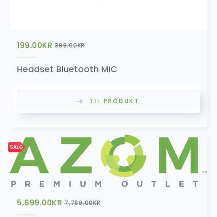
SALG
Double Fakra Antenne Kabel
259.00
kr
459.00
kr
199.00
KR
399.00
KR
Headset Bluetooth MIC
Frontkamera
TIL PRODUKT
699.00
kr
SALG
SALG
Full HD 1080P Front Dashkamera
1,099.00
kr
1,699.00
kr
5,699.00
KR
7,789.00
KR
SALG