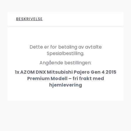
1,599.00
kr
BESKRIVELSE
SALG
AZOM Premium DSP pakke (lavtnivåutgang)
1,299.00
kr
1,999.00
kr
Dette er for betaling av avtalte
Spesialbestilling.
Angående bestillingen:
1x
AZOM DNX Mitsubishi Pajero Gen 4 2015
AZOM Ryggekamera
Premium Modell
– fri frakt med
449.00
kr
hjemlevering
SALG
AZOM Ryggekamera – Nummerskilt trådløs
899.00
kr
1,249.00
kr