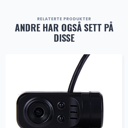
RELATERTE PRODUKTER
AZOM Ryggekamera – Trådløs
ANDRE HAR OGSÅ SETT PÅ
649.00
kr
DISSE
DAB+
500.00
kr
SALG
Dekktrykkmonitor
799.00
kr
999.00
kr