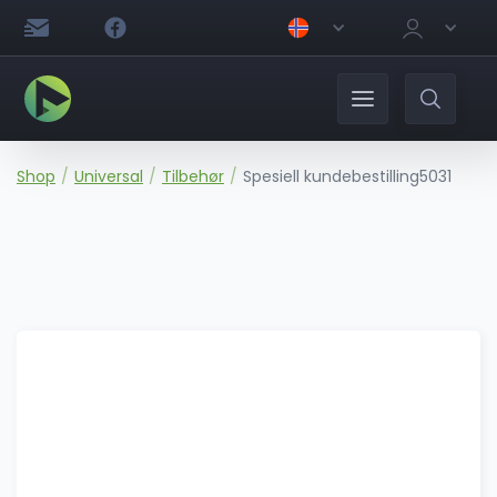
Shop
/
Universal
/
Tilbehør
/
Spesiell kundebestilling5031