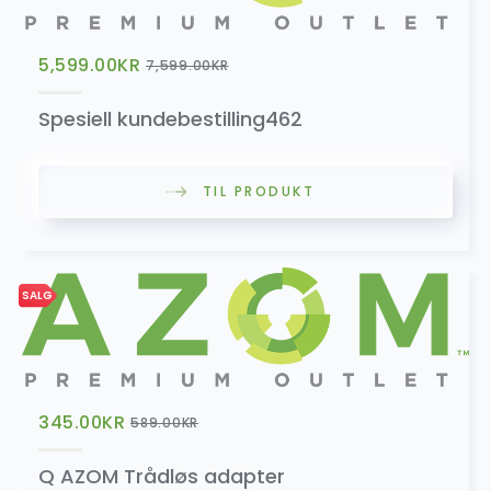
Headset Bluetooth MIC
199.00
kr
5,599.00
KR
7,599.00
KR
399.00
kr
Spesiell kundebestilling462
Konverteringsadapter (Ryggekamera)
TIL PRODUKT
499.00
kr
SALG
OBD2
199.00
kr
345.00
KR
589.00
KR
Q AZOM Trådløs adapter