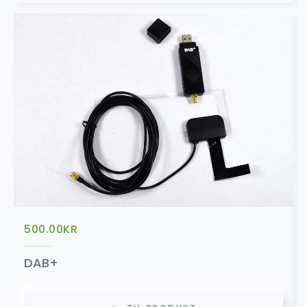
SALG
Full HD 1080P Front Dashkamera
1,099.00
kr
1,699.00
kr
SALG
Headset Bluetooth MIC
199.00
kr
399.00
kr
500.00
KR
Konverteringsadapter (Ryggekamera)
499.00
kr
DAB+