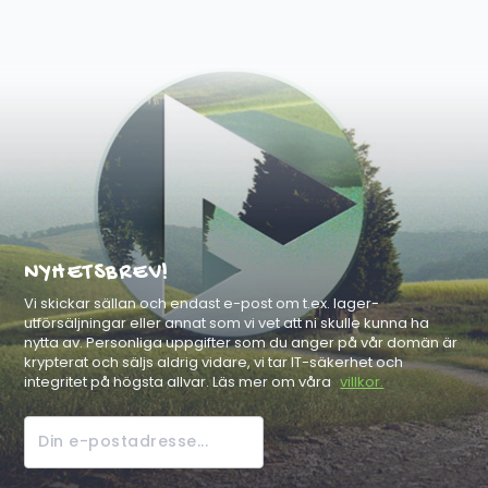
NYHETSBREV!
Vi skickar sällan och endast e-post om t.ex. lager-
utförsäljningar eller annat som vi vet att ni skulle kunna ha
nytta av. Personliga uppgifter som du anger på vår domän är
krypterat och säljs aldrig vidare, vi tar IT-säkerhet och
integritet på högsta allvar. Läs mer om våra
villkor.