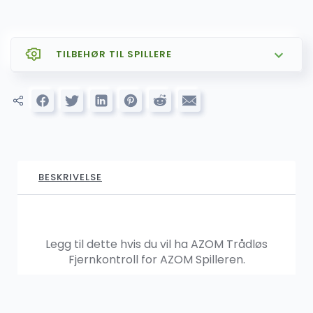
TILBEHØR TIL SPILLERE
SALG
AZOM CARPLAY og ANDROID AUTO
799.00
kr
1,599.00
kr
BESKRIVELSE
SALG
AZOM Premium DSP pakke (lavtnivåutgang)
1,299.00
kr
1,999.00
kr
Legg til dette hvis du vil ha AZOM Trådløs
Fjernkontroll for AZOM Spilleren.
AZOM Ryggekamera