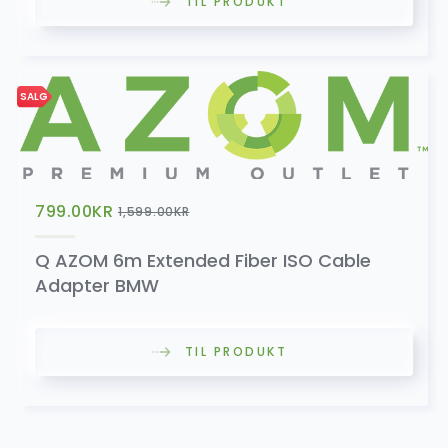
TIL PRODUKT
OBD2
199.00
kr
SALG
799.00
KR
1,599.00
KR
Q AZOM 6m Extended Fiber ISO Cable
Adapter BMW
TIL PRODUKT