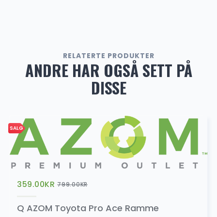
449.00
kr
SALG
RELATERTE PRODUKTER
AZOM Ryggekamera – Nummerskilt trådløs
ANDRE HAR OGSÅ SETT PÅ
899.00
kr
DISSE
1,249.00
kr
AZOM Ryggekamera – Trådløs
SALG
649.00
kr
359.00
KR
799.00
KR
DAB+
Q AZOM Toyota Pro Ace Ramme
500.00
kr