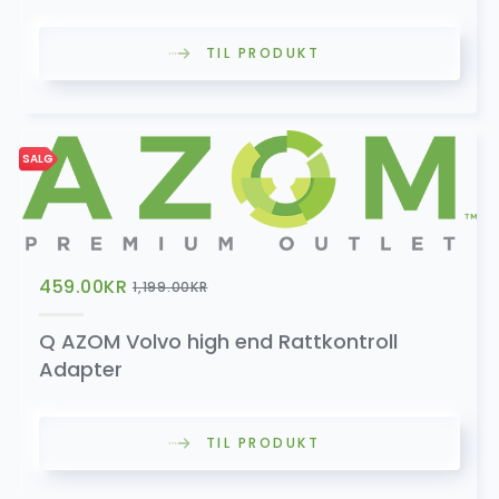
TIL PRODUKT
SALG
Dekktrykkmonitor
799.00
kr
999.00
kr
SALG
SALG
Double Fakra Antenne Kabel
459.00
KR
259.00
kr
1,199.00
KR
459.00
kr
Q AZOM Volvo high end Rattkontroll
Adapter
Frontkamera
TIL PRODUKT
699.00
kr