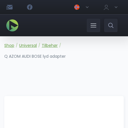
Shop
/
Universal
/
Tilbehør
/
Q AZOM AUDI BOSE lyd adapter