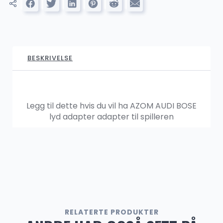
AZOM CARPLAY og ANDROID AUTO
799.00
kr
1,599.00
kr
BESKRIVELSE
SALG
AZOM Premium DSP pakke (lavtnivåutgang)
1,299.00
kr
1,999.00
kr
Legg til dette hvis du vil ha AZOM AUDI BOSE
lyd adapter adapter til spilleren
AZOM Ryggekamera
449.00
kr
SALG
RELATERTE PRODUKTER
AZOM Ryggekamera – Nummerskilt trådløs