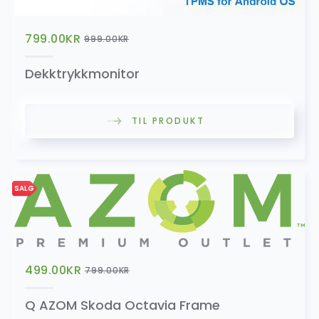
799.00
KR
999.00
KR
SALG
Double Fakra Antenne Kabel
Dekktrykkmonitor
259.00
kr
459.00
kr
TIL PRODUKT
Frontkamera
SALG
699.00
kr
SALG
Full HD 1080P Front Dashkamera
499.00
KR
799.00
KR
1,099.00
kr
1,699.00
kr
Q AZOM Skoda Octavia Frame