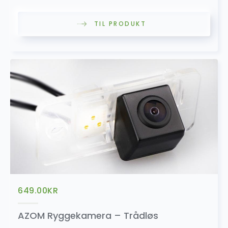
SALG
TIL PRODUKT
Headset Bluetooth MIC
199.00
kr
399.00
kr
Konverteringsadapter (Ryggekamera)
499.00
kr
OBD2
649.00
KR
199.00
kr
AZOM Ryggekamera – Trådløs