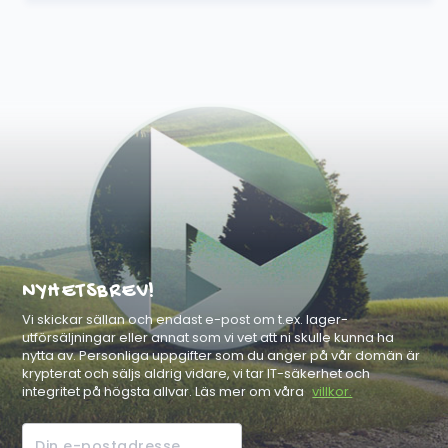
NYHETSBREV!
Vi skickar sällan och endast e-post om t.ex. lager-
utförsäljningar eller annat som vi vet att ni skulle kunna ha
nytta av. Personliga uppgifter som du anger på vår domän är
krypterat och säljs aldrig vidare, vi tar IT-säkerhet och
integritet på högsta allvar. Läs mer om våra
villkor.