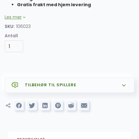
Gratis frakt med hjem levering
Les mer
SKU:
106023
Antall
TILBEHØR TIL SPILLERE
SALG
AZOM CARPLAY og ANDROID AUTO
799.00
kr
1,599.00
kr