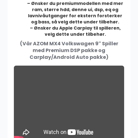
– Ønsker du premiummodellen med mer
AZOM Ryggekamera – Trådløs
ram, større hdd, denne ui, dsp, eq og
649.00
kr
lavnivåutganger for ekstern forsterker
og bass, så velg dette under tilbehør.
– Ønsker du Apple Carplay til spilleren,
velg dette under tilbehør.
(Vår AZOM MX4 Volkswagen 9″ Spiller
DAB+
med Premium DSP pakke og
500.00
kr
Carplay/Android Auto pakke)
SALG
Dekktrykkmonitor
799.00
kr
999.00
kr
SALG
Double Fakra Antenne Kabel