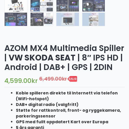
AZOM MX4 Multimedia Spiller
|
VW SKODA SEAT
| 8″ IPS HD |
Android | DAB+ | GPS | 2DIN
6,499.00
kr
4,599.00
kr
SALG
Koble spilleren direkte til Internett via telefon
(WiFi-hotspot)
DAB+ digital radio (valgfritt)
Støtte for rattkontroll, front- og ryggekamera,
parkeringssensor
GPS med fullt oppdatert Kart over Europa
5 års garanti