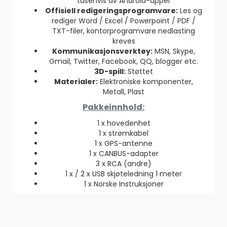
tusenvis av Android-apper
Offisiell redigeringsprogramvare:
Les og
rediger Word / Excel / Powerpoint / PDF /
TXT-filer, kontorprogramvare nedlasting
kreves
Kommunikasjonsverktøy:
MSN, Skype,
Gmail, Twitter, Facebook, QQ, blogger etc.
3D-spill:
Støttet
Materialer:
Elektroniske komponenter,
Metall, Plast
Pakkeinnhold:
1 x hovedenhet
1 x strømkabel
1 x GPS-antenne
1 x CANBUS-adapter
3 x RCA (andre)
1 x / 2 x USB skjøteledning 1 meter
1 x Norske Instruksjoner