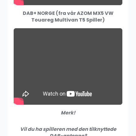
259.00
kr
459.00
kr
DAB+ NORGE (
fra vår
AZOM MX5 VW
Touareg Multivan T5 Spiller)
Frontkamera
699.00
kr
SALG
Full HD 1080P Front Dashkamera
1,099.00
kr
1,699.00
kr
Merk!
SALG
Headset Bluetooth MIC
Vil du ha spilleren med den tilknyttede
199.00
kr
DAB-antenne?
399.00
kr