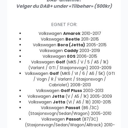
Velger du DAB+ under «Tilbehør» (500kr)
EGNET FOR:
Konverteringsadapter (Ryggekamera)
Volkswagen
Amarok
2010-2017
499.00
kr
Volkswagen
Beetle
2011-2015
Volkswagen
Bora (Jetta)
2005-2015
Volkswagen
Caddy
2003-2019
Volkswagen
EOS
2006-2015
Volkswagen
Golf
(MK5 / V / 5 / A5 / 1K)
OBD2
(Varlant / GTI / Stasjonsvogn) 2003-2009
Volkswagen
Golf
(MK6 / VI / 6 / A6 / 5K) (GTI
199.00
kr
/ Vogn / R / Varlant / Stasjonsvogn /
Cabriolet) 2008-2013
Volkswagen
Golf Pluss
2003-2013
Volkswagen
Jetta
(V / A5 / 1K) 2005-2009
Volkswagen
Jetta
(VI / A6 / 1B) 2010-2015
Volkswagen
Passat
(B6 /3C)
(Stasjonsvogn/Sedan/Wagon) 2005-2010
Volkswagen
Passat
(B7/3C)
(Stasjonsvogn/Sedan/Wagon/Alltrack) 2010-