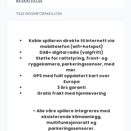
BESKRIVELSE
SALG
AZOM Premium DSP pakke (lavtnivåutgang)
TILLEGGSINFORMASJON
1,299.00
kr
1,999.00
kr
Koble spilleren direkte til Internett via
mobiltelefon (wifi-hotspot)
DAB+ digital radio (valgfritt)
AZOM Ryggekamera
Støtte for rattstyring, front- og
449.00
kr
ryggekamera, parkeringssensor, med
mer.
GPS med fullt oppdatert kart over
Europa
3 års garanti
SALG
AZOM Ryggekamera – Nummerskilt trådløs
Gratis frakt med hjemlevering
899.00
kr
1,249.00
kr
– Alle våre spillere integreres med
eksisterende klimaanlegg,
multifunksjonsratt og
parkeringssensorer
.