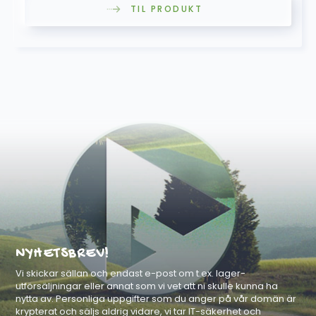
TIL PRODUKT
NYHETSBREV!
Vi skickar sällan och endast e-post om t.ex. lager-
utförsäljningar eller annat som vi vet att ni skulle kunna ha
nytta av. Personliga uppgifter som du anger på vår domän är
krypterat och säljs aldrig vidare, vi tar IT-säkerhet och