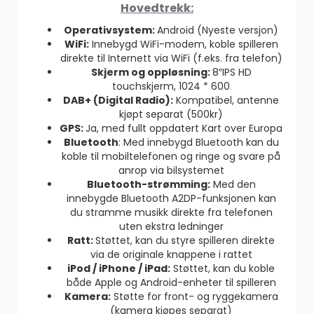
Hovedtrekk:
Operativsystem:
Android (Nyeste versjon)
WiFi:
Innebygd WiFi-modem, koble spilleren
direkte til Internett via WiFi (f.eks. fra telefon)
Skjerm og oppløsning:
8″IPS HD
touchskjerm, 1024 * 600
DAB+ (Digital Radio):
Kompatibel, antenne
kjøpt separat (500kr)
GPS:
Ja, med fullt oppdatert Kart over Europa
Bluetooth
: Med innebygd Bluetooth kan du
koble til mobiltelefonen og ringe og svare på
anrop via bilsystemet
Bluetooth-strømming:
Med den
innebygde Bluetooth A2DP-funksjonen kan
du stramme musikk direkte fra telefonen
uten ekstra ledninger
Ratt:
Støttet, kan du styre spilleren direkte
via de originale knappene i rattet
iPod / iPhone / iPad:
Støttet, kan du koble
både Apple og Android-enheter til spilleren
Kamera:
Støtte for front- og ryggekamera
(kamera kjøpes separat)