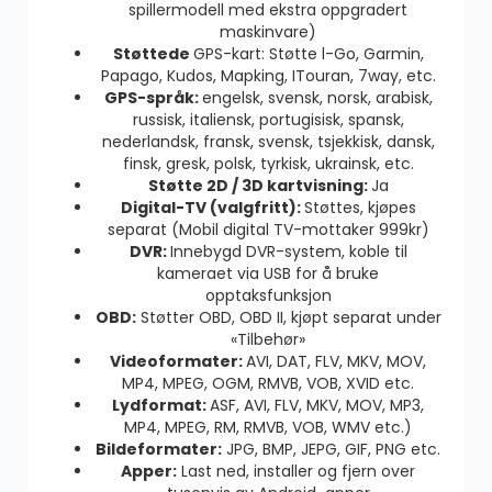
spillermodell med ekstra oppgradert
maskinvare)
Støttede
GPS-kart: Støtte l-Go, Garmin,
Papago, Kudos, Mapking, ITouran, 7way, etc.
GPS-språk:
engelsk, svensk, norsk, arabisk,
russisk, italiensk, portugisisk, spansk,
nederlandsk, fransk, svensk, tsjekkisk, dansk,
finsk, gresk, polsk, tyrkisk, ukrainsk, etc.
Støtte 2D / 3D kartvisning:
Ja
Digital-TV (valgfritt):
Støttes, kjøpes
separat (Mobil digital TV-mottaker 999kr)
DVR:
Innebygd DVR-system, koble til
kameraet via USB for å bruke
opptaksfunksjon
OBD:
Støtter OBD, OBD II, kjøpt separat under
«Tilbehør»
Videoformater:
AVI, DAT, FLV, MKV, MOV,
MP4, MPEG, OGM, RMVB, VOB, XVID etc.
Lydformat:
ASF, AVI, FLV, MKV, MOV, MP3,
MP4, MPEG, RM, RMVB, VOB, WMV etc.)
Bildeformater:
JPG, BMP, JEPG, GIF, PNG etc.
Apper:
Last ned, installer og fjern over