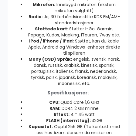
Mikrofon:
Innebygd mikrofon (ekstern
mikrofon valgfritt)
Radio:
Ja, 30 forhåndsinnstilte RDS FM/AM-
standardstasjoner
Støttede kart:
Støtter l-Go, Garmin,
Papago, Kudos, Mapking, ITouran, 7way etc.
iPod / iPhone / iPad:
Støttet, kan du koble
Apple, Android og Windows-enheter direkte
til spilleren
Meny (OSD) Språk:
engelsk, svensk, norsk,
dansk, russisk, arabisk, kinesisk, spansk,
portugisisk, italiensk, fransk, nederlandsk,
tyrkisk, polsk, japansk, koreansk, malayisk,
indonesisk, etc.
Spesifikasjoner:
CPU:
Quad Core 1,6 GHz
RAM:
DDR4 2 GB minne
Effekt:
4 * 45 watt
FLASH (internt lag):
32GB
Kapasitet:
Opptil 256 GB (Ta kontakt med
oss hos Azom dersom du ønsker en