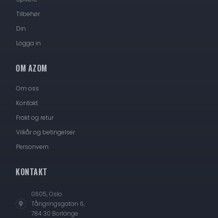
Tilbehør
Din
Logga in
OM AZOM
Om oss
Kontakt
Frakt og retur
Vilkår og betingelser
Personvern
KONTAKT
0605, Oslo
Tångringsgatan 6,
784 30 Borlänge