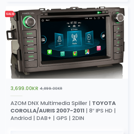
SALG
3,699.00
KR
4,899.00
KR
AZOM DNX Multimedia Spiller |
TOYOTA
COROLLA/AURIS 2007-2011
| 8″ IPS HD |
Andriod | DAB+ | GPS | 2DIN