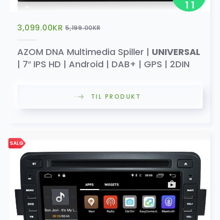
3,099.00
KR
5,199.00
KR
AZOM DNA Multimedia Spiller |
UNIVERSAL
| 7″ IPS HD | Android | DAB+ | GPS | 2DIN
TIL PRODUKT
SALG