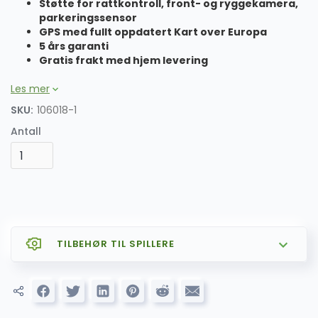
Støtte for rattkontroll, front- og ryggekamera,
parkeringssensor
GPS med fullt oppdatert Kart over Europa
5 års garanti
Gratis frakt med hjem levering
Les mer
SKU:
106018-1
Antall
TILBEHØR TIL SPILLERE
SALG
AZOM CARPLAY og ANDROID AUTO
799.00
kr