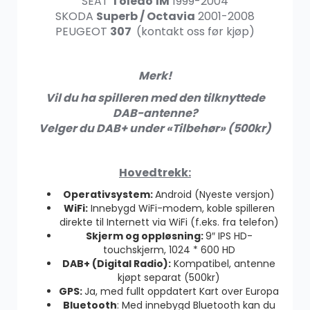
SEAT
Toledo 1M
1999-2004
SKODA
Superb / Octavia
2001-2008
PEUGEOT
307
(kontakt oss før kjøp)
Merk!
Vil du ha spilleren med den tilknyttede
DAB-antenne?
Velger du DAB+ under «Tilbehør» (500kr)
Hovedtrekk:
Operativsystem:
Android (Nyeste versjon)
WiFi:
Innebygd WiFi-modem, koble spilleren
direkte til Internett via WiFi (f.eks. fra telefon)
Skjerm og oppløsning:
9″ IPS HD-
touchskjerm, 1024 * 600 HD
DAB+ (Digital Radio):
Kompatibel, antenne
kjøpt separat (500kr)
GPS:
Ja, med fullt oppdatert Kart over Europa
Bluetooth
: Med innebygd Bluetooth kan du