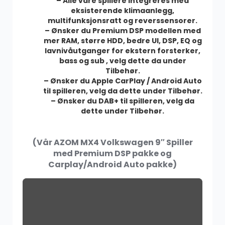
– Alle våre spillere integreres med
eksisterende klimaanlegg,
multifunksjonsratt og reverssensorer.
– Ønsker du Premium DSP modellen med
mer RAM, større HDD, bedre UI, DSP, EQ og
AZOM Ryggekamera – Trådløs
lavnivåutganger for ekstern forsterker,
649.00
kr
bass og sub , velg dette da under
Tilbehør.
– Ønsker du Apple CarPlay / Android Auto
til spilleren, velg da dette under Tilbehør.
– Ønsker du DAB+ til spilleren, velg da
DAB+
dette under Tilbehør.
500.00
kr
(Vår AZOM MX4 Volkswagen 9″ Spiller
med Premium DSP pakke og
Carplay/Android Auto pakke)
SALG
Dekktrykkmonitor
799.00
kr
999.00
kr