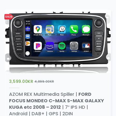
SALG
3,599.00
KR
4,899.00
KR
AZOM REX Multimedia Spiller |
FORD
FOCUS MONDEO C-MAX S-MAX GALAXY
KUGA etc 2008 – 2012
| 7″ IPS HD |
Android | DAB+ | GPS | 2DIN