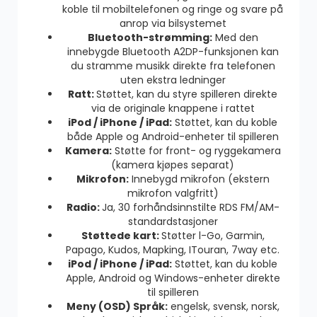
koble til mobiltelefonen og ringe og svare på
anrop via bilsystemet
Bluetooth-strømming:
Med den
innebygde Bluetooth A2DP-funksjonen kan
du stramme musikk direkte fra telefonen
uten ekstra ledninger
Ratt:
Støttet, kan du styre spilleren direkte
via de originale knappene i rattet
iPod / iPhone / iPad:
Støttet, kan du koble
både Apple og Android-enheter til spilleren
Kamera:
Støtte for front- og ryggekamera
(kamera kjøpes separat)
Mikrofon:
Innebygd mikrofon (ekstern
mikrofon valgfritt)
Radio:
Ja, 30 forhåndsinnstilte RDS FM/AM-
standardstasjoner
Støttede kart:
Støtter l-Go, Garmin,
Papago, Kudos, Mapking, ITouran, 7way etc.
iPod / iPhone / iPad:
Støttet, kan du koble
Apple, Android og Windows-enheter direkte
til spilleren
Meny (OSD) Språk:
engelsk, svensk, norsk,