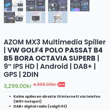
AZOM MX3 Multimedia Spiller
|
VW GOLF4 POLO PASSAT B4
B5 BORA OCTAVIA SUPERB
|
9″ IPS HD | Android | DAB+ |
GPS | 2DIN
4,999.00
kr
3,299.00
kr
SALG
Koble spilleren direkte til Internett via telefon
(WiFi-hotspot)
DAB+ digital radio (valgfritt)