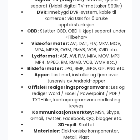
separat (Mobil digital TV-mottaker 999kr)
DVR:
Innebygd DVR-system, koble til
kameraet via USB for å bruke
opptaksfunksjon
OBD:
Støtter OBD, OBD II, kjøpt separat under
«Tilbehør»
Videoformater:
AVI, DAT, FLV, MKV, MOV,
MP4, MPEG, OGM, RMVB, VOB, XVID etc.
Lydformat:
ASF, AVI, FLV, MKV, MOV, MP3,
MP4, MPEG, RM, RMVB, VOB, WMV etc.)
Bildeformater:
JPG, BMP, JEPG, GIF, PNG etc.
Apper:
Last ned, installer og fjern over
tusenvis av Android-apper
Offisiell redigeringsprogramvare:
Les og
rediger Word / Excel / Powerpoint / PDF /
TXT-filer, kontorprogramvare nedlasting
kreves
Kommunikasjonsverktøy:
MSN, Skype,
Gmail, Twitter, Facebook, QQ, blogger etc.
3D-spill:
Støttet
Materialer:
Elektroniske komponenter,
Metall, Plast