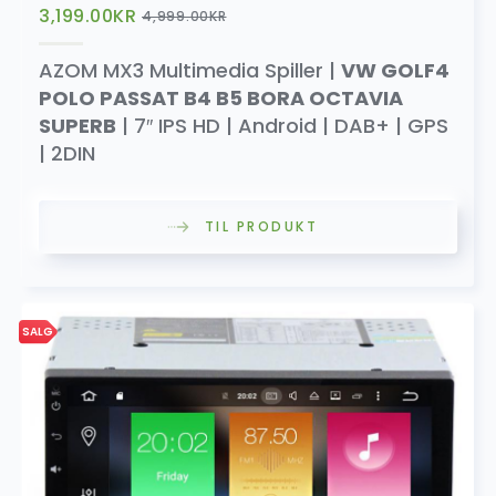
3,199.00
KR
4,999.00
KR
AZOM MX3 Multimedia Spiller |
VW GOLF4
POLO PASSAT B4 B5 BORA OCTAVIA
SUPERB
| 7″ IPS HD | Android | DAB+ | GPS
| 2DIN
TIL PRODUKT
SALG