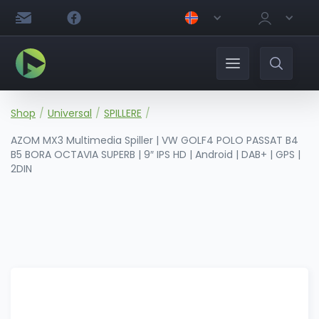
Shop
/
Universal
/
SPILLERE
/
AZOM MX3 Multimedia Spiller | VW GOLF4 POLO PASSAT B4
B5 BORA OCTAVIA SUPERB | 9″ IPS HD | Android | DAB+ | GPS |
2DIN