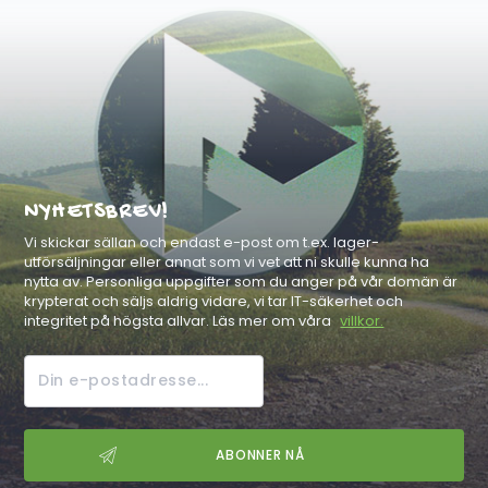
NYHETSBREV!
Vi skickar sällan och endast e-post om t.ex. lager-
utförsäljningar eller annat som vi vet att ni skulle kunna ha
nytta av. Personliga uppgifter som du anger på vår domän är
krypterat och säljs aldrig vidare, vi tar IT-säkerhet och
integritet på högsta allvar. Läs mer om våra
villkor.