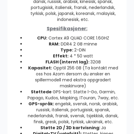
dansk, russisk, arabisk, kinesisk, spansk,
portugisisk, italiensk, fransk, nederlandsk,
tyrkisk, polsk, japansk, koreansk, malayisk,
indonesisk, etc.
Spesifikasjoner:
CPU:
Cortex A9 QUAD CORE 1.6GHZ
RAM:
DDR4 2 GB minne
Type:
2-DIN
Effekt:
4 * 50 watt
FLASH (internt lag):
32GB
Kapasitet:
Opptil 256 GB (Ta kontakt med
oss hos Azom dersom du ønsker en
spillermodell med ekstra oppgradert
maskinvare)
Støttede
GPS-kart: Støtte l-Go, Garmin,
Papago, Kudos, Mapking, ITouran, 7way, etc.
GPS-språk:
engelsk, svensk, norsk, arabisk,
russisk, italiensk, portugisisk, spansk,
nederlandsk, fransk, svensk, tsjekkisk, dansk,
finsk, gresk, polsk, tyrkisk, ukrainsk, etc.
Støtte 2D / 3D kartvisning:
Ja
Digital-TV (valgfritt):
Støttes, kjøpes