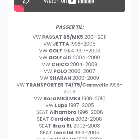
Headset Bluetooth MIC
199.00
kr
399.00
kr
PASSER TIL:
VW
PASSAT B5/MK5
2001-2011
VW
JETTA
1998-2005
VW
GOLF
MK4 1997-2003
Konverteringsadapter (Ryggekamera)
VW
GOLF citi
2004-2009
499.00
kr
VW
CHICO
2004-2009
VW
POLO
2000-2007
VW
SHARAN
2000-2009
VW
TRANSPORTER T4/T5/Caravelle
1998-
OBD2
2009
VW
Bora MK3 MK4
1998-2010
199.00
kr
VW
Lupo
1997-2005
SEAT
Alhambra
1996-2008
SEAT
Cordoba
2002-2008
SEAT
Ibiza 6L
2002-2008
SEAT
Leon 1M
1999-2005