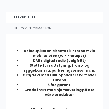
1,599.00
kr
BESKRIVELSE
SALG
AZOM Premium DSP pakke (lavtnivåutgang)
TILLEGGSINFORMASJON
1,299.00
kr
1,999.00
kr
Koble spilleren direkte til internett via
mobiltelefon (WiFi-hotspot)
DAB+ digital radio (valgfritt)
AZOM Ryggekamera
Støtte for rattstyring, front- og
449.00
kr
ryggekamera, parkeringssensor m.m.
GPS/NAVI med fullt oppdatert kart over
Europa
5 års garanti
Gratis frakt med hjemlevering på alle
SALG
AZOM Ryggekamera – Nummerskilt trådløs
våre produkter
899.00
kr
1,249.00
kr