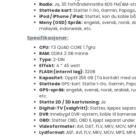
Radio:
Ja, 30 forhåndsinnstilte RDS FM/AM-s
Støttede kart:
Støtter l-Go, Garmin, Papago,
iPod / iPhone / iPad:
Støttet, kan du koble bå
Meny (OSD) Språk:
engelsk, svensk, norsk, dan
malayisk, indonesisk, etc.
Spesifikasjoner:
CPU:
T3 QUAD CORE 1.7ghz
RAM:
DDR4 2 GB minne
Type:
2-DIN
Effekt:
4 * 45 watt
FLASH (internt lag):
32GB
Kapasitet:
Opptil 256 GB (Ta kontakt med o
Støttede
GPS-kart: Støtte l-Go, Garmin, Papa
GPS-språk:
engelsk, svensk, norsk, arabisk, rus
etc.
Støtte 2D / 3D kartvisning:
Ja
Digital-TV (valgfritt):
Støttes, kjøpes separ
DVR:
Innebygd DVR-system, koble til kameraet
OBD:
Støtter OBD, OBD II, kjøpt separat under 
Videoformater:
AVI, DAT, FLV, MKV, MOV, MP
Lydformat:
ASF, AVI, FLV, MKV, MOV, MP3, MP