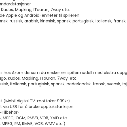
tandardstasjoner
 Kudos, Mapking, ITouran, 7way etc.
de Apple og Android-enheter til spilleren
sk, russisk, arabisk, kinesisk, spansk, portugisisk, italiensk, fransk
ss hos Azom dersom du ønsker en spillermodell med ekstra opp
go, Kudos, Mapking, ITouran, 7way, etc.
sisk, italiensk, portugisisk, spansk, nederlandsk, fransk, svensk, tsje
at (Mobil digital TV-mottaker 999kr)
 via USB for å bruke opptaksfunksjon
«Tilbehør»
4, MPEG, OGM, RMVB, VOB, XVID etc.
4, MPEG, RM, RMVB, VOB, WMV etc.)