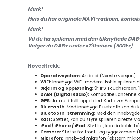
Merk!
Hvis du har originale NAVI-radioen, kontakt
Merk!
Vil du ha spilleren med den tilknyttede DA
Velger du DAB+ under «Tilbehør» (500kr)
Hovedtrekk:
Operativsystem:
Android (Nyeste versjon)
WiFi:
Innebygd WiFi-modem, koble spilleren direk
Skjerm og oppløsning:
9″ IPS Touchscreen, 
DAB+ (Digital Radio):
Kompatibel, antenne k
GPS:
Ja, med fullt oppdatert Kart over Europa
Bluetooth
: Med innebygd Bluetooth kan du ko
Bluetooth-strømming:
Med den innebygde B
Ratt:
Støttet, kan du styre spilleren direkte vi
iPod / iPhone / iPad:
Støttet, kan du koble bå
Kamera:
Støtte for front- og ryggekamera 
Mikrofon:
Innebygd mikrofon (ekstern mikrof