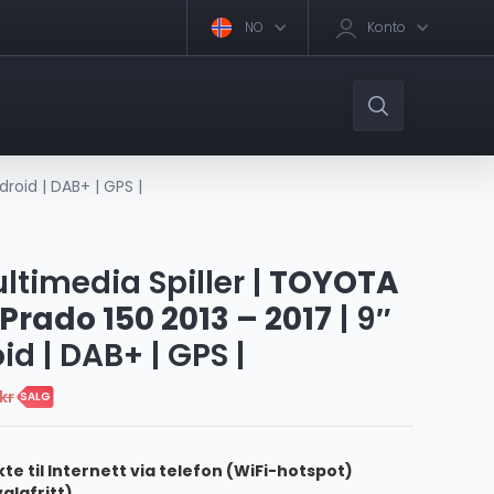
NO
Konto
roid | DAB+ | GPS |
timedia Spiller |
TOYOTA
Prado 150 2013 – 2017
| 9″
id | DAB+ | GPS |
kr
SALG
kte til Internett via telefon (WiFi-hotspot)
valgfritt)