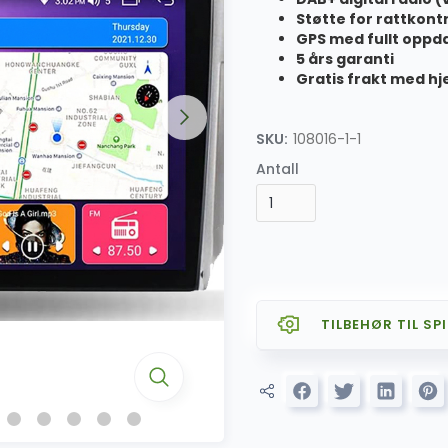
Støtte for rattkont
GPS med fullt oppda
5 års garanti
Gratis frakt med hj
SKU:
108016-1-1
Antall
TILBEHØR TIL SPI
SALG
AZOM CARPLAY 
SALG
AZOM Premiu