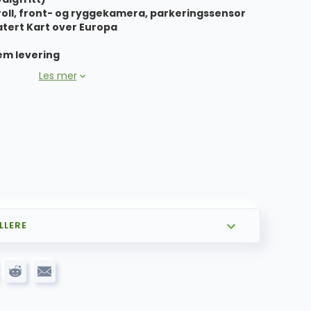
roll, front- og ryggekamera, parkeringssensor
tert Kart over Europa
em levering
Les mer
LLERE
799.00
kr
og ANDROID AUTO
1,599.00
kr
m DSP pakke
1,299.00
kr