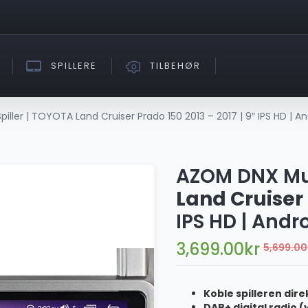
SPILLERE
TILBEHØR
ller | TOYOTA Land Cruiser Prado 150 2013 – 2017 | 9″ IPS HD | And
AZOM DNX Mul
Land Cruiser 
IPS HD | Andro
3,699.00
kr
5,699.00
Koble spilleren dire
DAB+ digital radio (