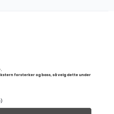
1,099.00
kr
ront Dashkamera
1,699.00
kr
199.00
kr
oth MIC
399.00
kr
ingsadapter
499.00
kr
kamera)
199.00
kr
.
stern forsterker og bass, så velg dette under
e)