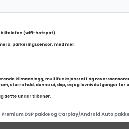
SALG
Full HD 1080P F
SALG
Headset Blueto
obiltelefon (wifi-hotspot)
Konverter
amera, parkeringssensor, med mer.
(Rygge
a
OBD2
sterende klimaanlegg, multifunksjonsratt og reverssensorer
, større hdd, denne ui, dsp, eq og lavnivåutganger for ek
elg dette under tilbehør.
d Premium DSP pakke og Carplay/Android Auto pakk