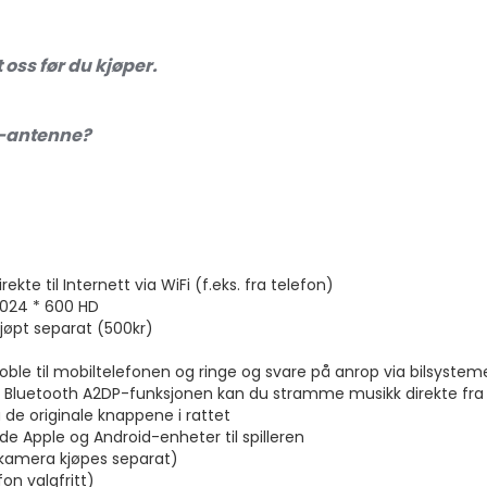
 oss før du kjøper
.
B-antenne?
te til Internett via WiFi (f.eks. fra telefon)
1024 * 600 HD
jøpt separat (500kr)
ble til mobiltelefonen og ringe og svare på anrop via bilsystem
luetooth A2DP-funksjonen kan du stramme musikk direkte fra t
a de originale knappene i rattet
de Apple og Android-enheter til spilleren
(kamera kjøpes separat)
on valgfritt)