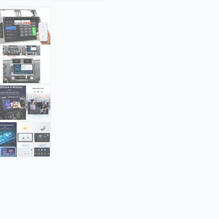
(lavtniv
AZOM Ryggeka
SALG
AZOM Ryg
Nummerski
AZOM Ryggekam
DAB+
SALG
Dekktrykkmonit
SALG
Double Fakra A
Frontkamera