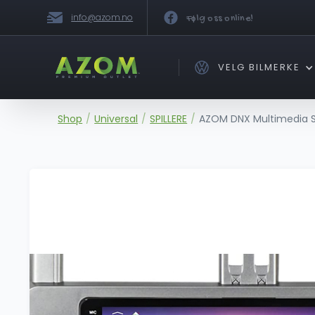
info@azom.no
Følg oss online!
VELG BILMERKE
Shop
/
Universal
/
SPILLERE
/
AZOM DNX Multimedia Spi