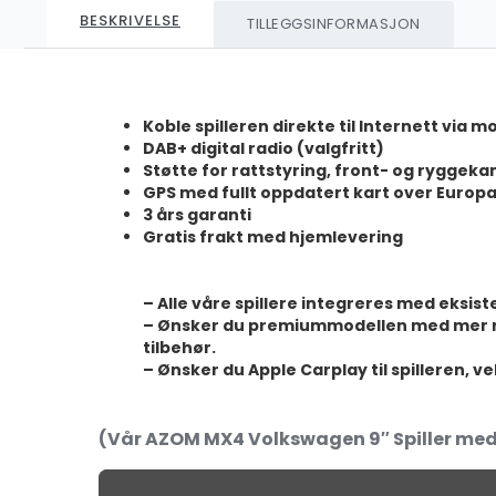
BESKRIVELSE
TILLEGGSINFORMASJON
Koble spilleren direkte til Internett via m
DAB+ digital radio (valgfritt)
Støtte for rattstyring, front- og ryggek
GPS med fullt oppdatert kart over Europ
3 års garanti
Gratis frakt med hjemlevering
– Alle våre spillere integreres med eksi
– Ønsker du premiummodellen med mer ram
tilbehør.
– Ønsker du Apple Carplay til spilleren, v
(Vår AZOM MX4 Volkswagen 9″ Spiller me