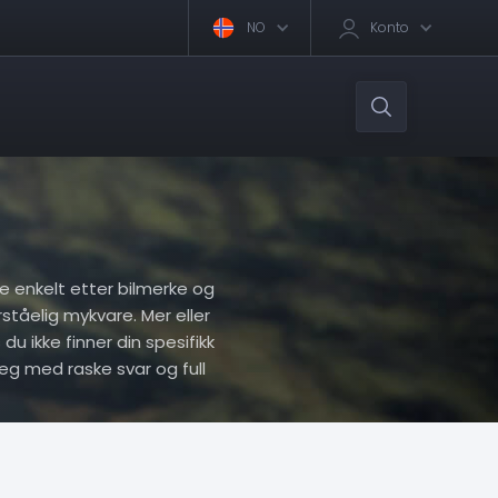
NO
Konto
ere enkelt etter bilmerke og
rståelig mykvare. Mer eller
du ikke finner din spesifikk
eg med raske svar og full