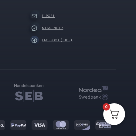
E-POST
MESSENGER
FACEBOOK (SIDE)
0