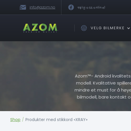
info@azom.no
Følg oss online!
VELG BILMERKE
Azom™- Android kvalitets Pl
modell. Kvalitative spille
mindre et must for å høye h
bilmodell, bare kontakt 
Shop
/
Produkter med stikkord «XRAY»