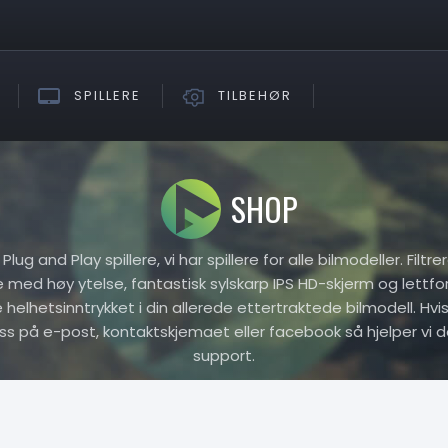
SPILLERE
TILBEHØR
SHOP
ug and Play spillere, vi har spillere for alle bilmodeller. Filtr
re med høy ytelse, fantastisk sylskarp IPS HD-skjerm og lettfo
elhetsinntrykket i din allerede ettertraktede bilmodell. Hvis 
oss på e-post, kontaktskjemaet eller facebook så hjelper vi d
support.