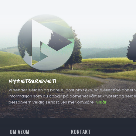
NYHETSBREVET!
Vi sender sjelden og bare e-post om f.eks. salg eller noe annet vi
informasjon som du oppgir på domenet vårt er kryptert og selges a
personvern veldig seriøst. Les mer om våre
vilkår.
OM AZOM
KONTAKT