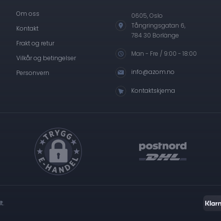
Om oss
0605, Oslo
Tångringsgatan 6,
Kontakt
784 30 Borlänge
Frakt og retur
Man - Fre / 9:00 - 18:00
Vilkår og betingelser
info@azom.no
Personvern
Kontaktskjema
t.