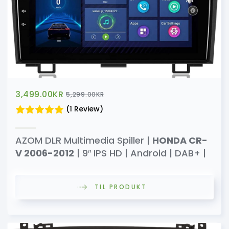
3,499.00
KR
5,299.00
KR
(1 Review)
AZOM DLR Multimedia Spiller |
HONDA CR-
V 2006-2012
| 9″ IPS HD | Android | DAB+ |
TIL PRODUKT