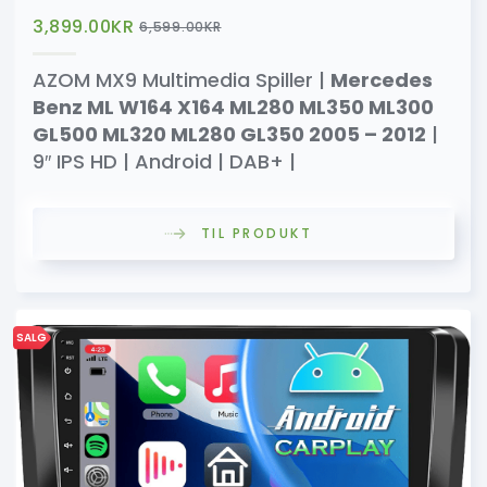
3,899.00
KR
6,599.00
KR
AZOM MX9 Multimedia Spiller |
Mercedes
Benz ML W164 X164 ML280 ML350 ML300
GL500 ML320 ML280 GL350 2005 – 2012
|
9″ IPS HD | Android | DAB+ |
TIL PRODUKT
SALG