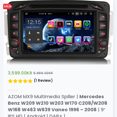
SALG
3,599.00
KR
5,899.00
KR
(1 Review)
AZOM MX9 Multimedia Spiller |
Mercedes
Benz W209 W210 W203 W170 C208/W208
W168 W463 W639 Vaneo 1996 – 2008
| 9″
IPS HD | Android | DAB+ |