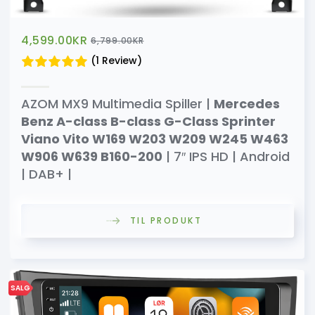
4,599.00
KR
6,799.00
KR
(1 Review)
AZOM MX9 Multimedia Spiller |
Mercedes
Benz A-class B-class G-Class Sprinter
Viano Vito W169 W203 W209 W245 W463
W906 W639 B160-200
| 7″ IPS HD | Android
| DAB+ |
TIL PRODUKT
SALG