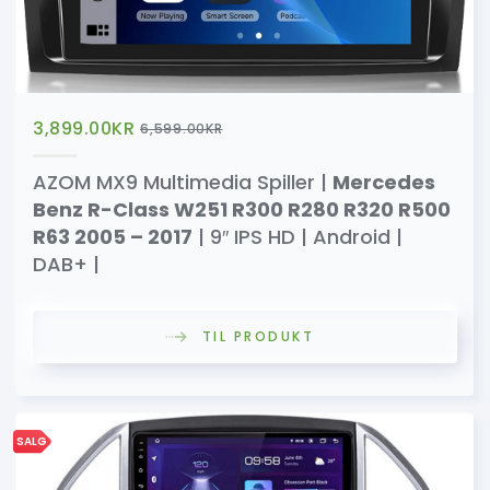
3,899.00
KR
6,599.00
KR
AZOM MX9 Multimedia Spiller |
Mercedes
Benz R-Class W251 R300 R280 R320 R500
R63 2005 – 2017
| 9″ IPS HD | Android |
DAB+ |
TIL PRODUKT
SALG