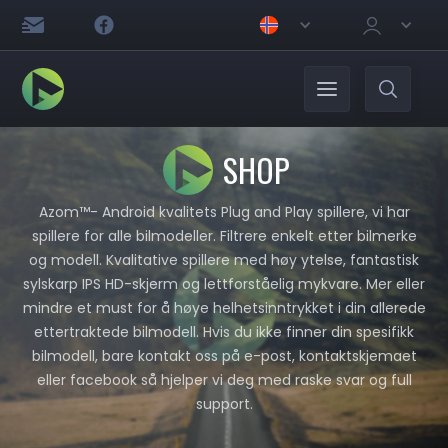
SHOP
Azom™- Android kvalitets Plug and Play spillere, vi har
spillere for alle bilmodeller. Filtrere enkelt etter bilmerke
og modell. Kvalitative spillere med høy ytelse, fantastisk
sylskarp IPS HD-skjerm og lettforståelig mykvare. Mer eller
mindre et must for å høye helhetsinntrykket i din allerede
ettertraktede bilmodell. Hvis du ikke finner din spesifikk
bilmodell, bare kontakt oss på e-post, kontaktskjemaet
eller facebook så hjelper vi deg med raske svar og full
support.