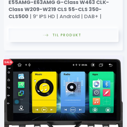
E55AMG-E63AMG G-Class W463 CLK-
Class W209-W219 CLS 55-CLS 350-
CLS500
| 9″ IPS HD | Android | DAB+ |
TIL PRODUKT
SALG