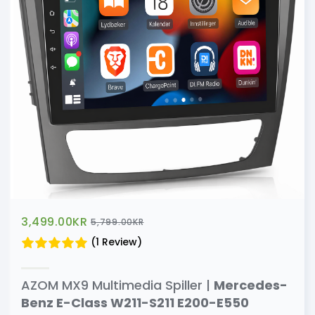
3,499.00
KR
5,799.00
KR
(1 Review)
AZOM MX9 Multimedia Spiller |
Mercedes-
Benz E-Class W211-S211 E200-E550