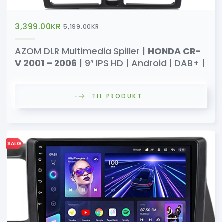
3,399.00
KR
5,199.00
KR
AZOM DLR Multimedia Spiller |
HONDA CR-
V 2001 – 2006
| 9″ IPS HD | Android | DAB+ |
TIL PRODUKT
SALG