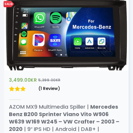
SALG
3,499.00
KR
5,399.00
KR
(1 Review)
AZOM MX9 Multimedia Spiller |
Mercedes
Benz B200 Sprinter Viano Vito W906
W639 W169 W245 – VW Crafter – 2003 –
2020
| 9″ IPS HD | Android | DAB+ |