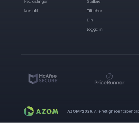
Nedlastinger
Spillere
Kontakt
Tilbehør
Din
Logga in
AZOM®2026
. Alle rettigheter forbehold