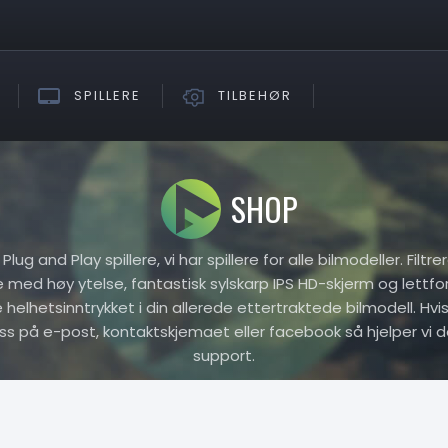
SPILLERE
TILBEHØR
SHOP
ug and Play spillere, vi har spillere for alle bilmodeller. Filtr
re med høy ytelse, fantastisk sylskarp IPS HD-skjerm og lettfo
elhetsinntrykket i din allerede ettertraktede bilmodell. Hvis 
oss på e-post, kontaktskjemaet eller facebook så hjelper vi d
support.