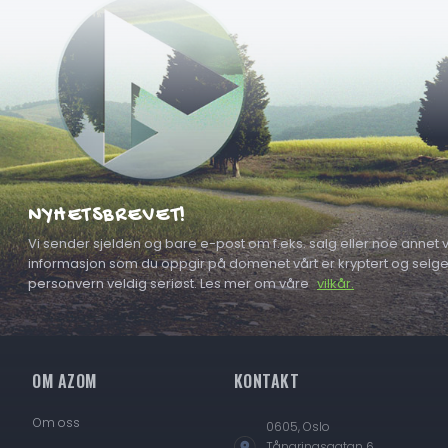
NYHETSBREVET!
Vi sender sjelden og bare e-post om f.eks. salg eller noe annet vi
informasjon som du oppgir på domenet vårt er kryptert og selges a
personvern veldig seriøst. Les mer om våre
vilkår.
OM AZOM
KONTAKT
Om oss
0605, Oslo
Tångringsgatan 6,