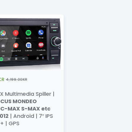
KR
4,199.00
KR
 Multimedia Spiller |
OCUS MONDEO
 C-MAX S-MAX etc
012
| Android | 7″ IPS
+ | GPS