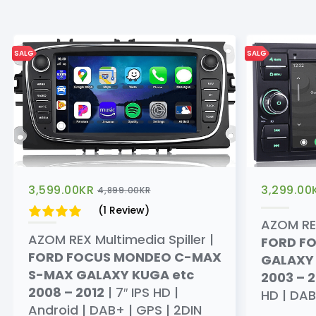
SALG
SALG
3,599.00
KR
3,299.00
4,899.00
KR
(1 Review)
AZOM REX
AZOM REX Multimedia Spiller |
FORD F
FORD FOCUS MONDEO C-MAX
GALAXY
S-MAX GALAXY KUGA etc
2003 – 2
2008 – 2012
| 7″ IPS HD |
HD | DAB
Android | DAB+ | GPS | 2DIN