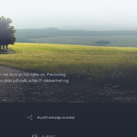
 vet du kan ha nytte av. Personlig
ldri på nytt, vi tar IT-sikkerhet og
HURTIGKOBLINGER
E-POST