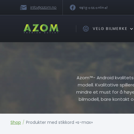
info@azom.no
Følg oss online!
VELG BILMERKE
Azom™- Android kvalitets Pl
modell. Kvalitative spille
mindre et must for å høye h
bilmodell, bare kontakt 
Shop
/
Produkter med stikkord «s-max»