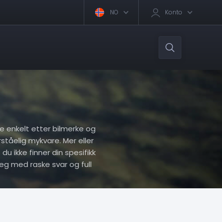
NO
Konto
ere enkelt etter bilmerke og
rståelig mykvare. Mer eller
du ikke finner din spesifikk
eg med raske svar og full