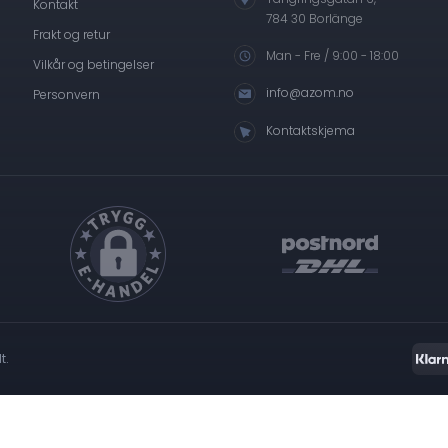
Kontakt
784 30 Borlänge
Frakt og retur
Man - Fre / 9:00 - 18:00
Vilkår og betingelser
info@azom.no
Personvern
Kontaktskjema
t.