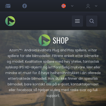
SHOP
Azom™- Android kvalitets Plug and Play spillere, vi har
spillere for alle bilmodeller. Filtrere enkelt etter bilmerke
og modell. Kvalitative spillere med høy ytelse, fantastisk
sylskarp IPS HD-skjerm og lettforståelig mykvare. Mer eller
mindre et must for å høye helhetsinntrykket i din allerede
ettertraktede bilmodell. Hvis du ikke finner din spesifikk
bilmodell, bare kontakt oss på e-post, kontaktskjemaet
eller facebook så hjelper vi deg med raske svar og full
support.