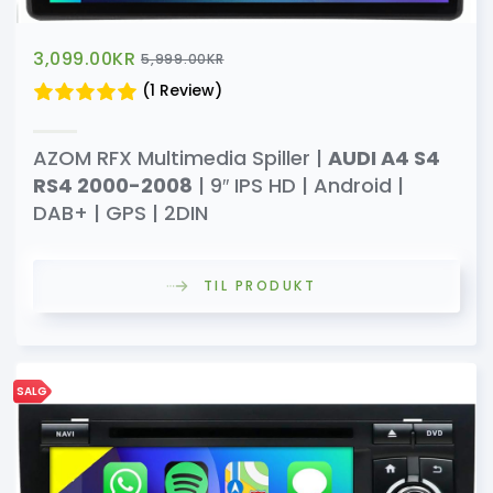
3,099.00
KR
5,999.00
KR
(1 Review)
AZOM RFX Multimedia Spiller |
AUDI A4 S4
RS4 2000-2008
| 9″ IPS HD | Android |
DAB+ | GPS | 2DIN
TIL PRODUKT
SALG