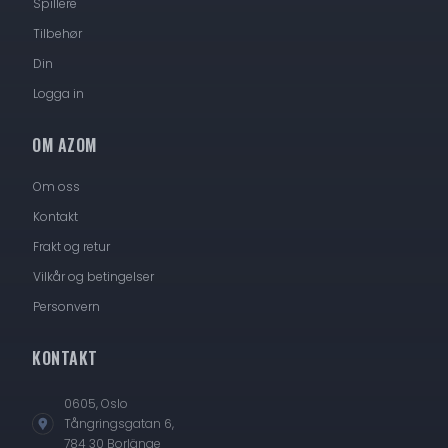
Spillere
Tilbehør
Din
Logga in
OM AZOM
Om oss
Kontakt
Frakt og retur
Vilkår og betingelser
Personvern
KONTAKT
0605, Oslo
Tångringsgatan 6,
784 30 Borlänge