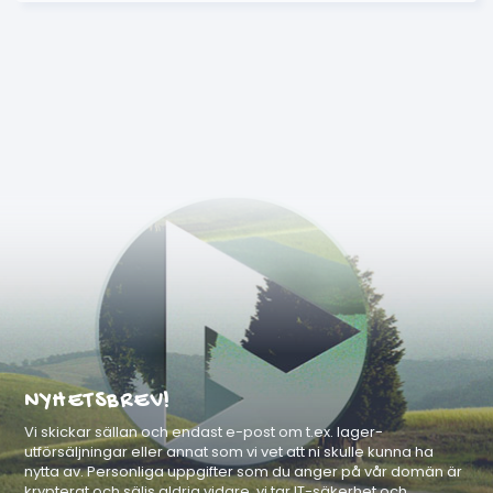
NYHETSBREV!
Vi skickar sällan och endast e-post om t.ex. lager-
utförsäljningar eller annat som vi vet att ni skulle kunna ha
nytta av. Personliga uppgifter som du anger på vår domän är
krypterat och säljs aldrig vidare, vi tar IT-säkerhet och