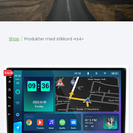
Shop
/
Produkter med stikkord «rs4»
SALG