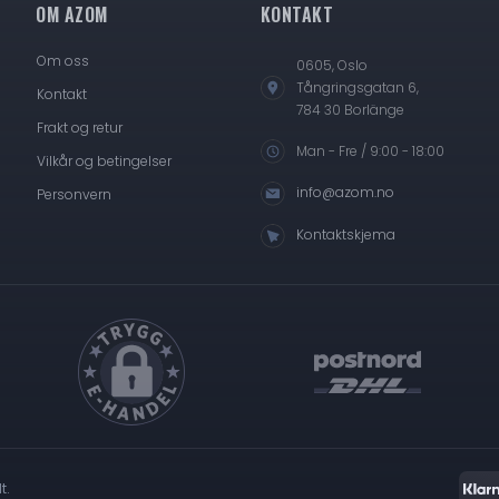
OM AZOM
KONTAKT
Om oss
0605, Oslo
Tångringsgatan 6,
Kontakt
784 30 Borlänge
Frakt og retur
Man - Fre / 9:00 - 18:00
Vilkår og betingelser
info@azom.no
Personvern
Kontaktskjema
t.