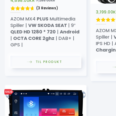
4,698.00
KR
7,298.00
KR
(3 Reviews)
3,199.00
K
AZOM MX4
PLUS
Multimedia
Spiller |
VW SKODA SEAT
| 9″
AZOM M
QLED HD 1280 * 720
|
Android
Spiller |
|
OCTA CORE 2ghz
| DAB+ |
IPS HD |
GPS |
Chargi
TIL PRODUKT
SALG