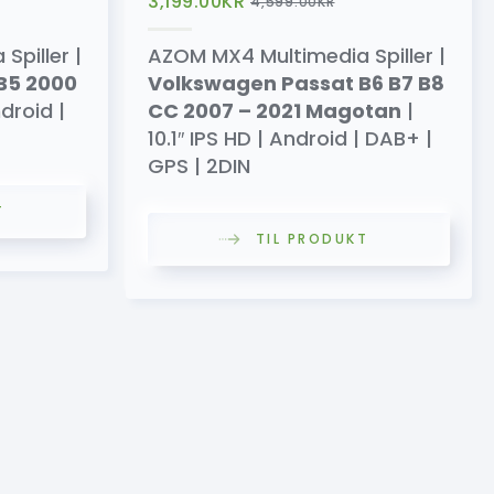
3,199.00
KR
4,599.00
KR
piller |
AZOM MX4 Multimedia Spiller |
B5 2000
Volkswagen Passat B6 B7 B8
ndroid |
CC 2007 – 2021 Magotan
|
10.1″ IPS HD | Android | DAB+ |
GPS | 2DIN
T
TIL PRODUKT