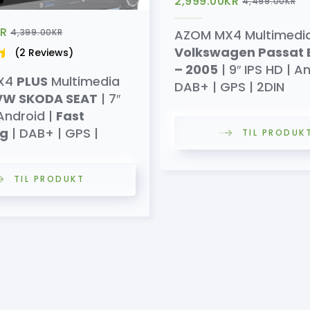
2,999.00
KR
4,499.00
KR
R
4,399.00
KR
AZOM MX4 Multimedia S
Volkswagen Passat 
(2 Reviews)
– 2005
| 9″ IPS HD | A
X4
PLUS
Multimedia
DAB+ | GPS | 2DIN
VW SKODA SEAT
| 7″
 Android |
Fast
ng
| DAB+ | GPS |
TIL PRODUK
TIL PRODUKT