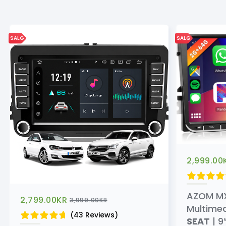
SALG
SALG
2,999.00
AZOM M
2,799.00
KR
3,999.00
KR
Multimedi
(43 Reviews)
SEAT
| 9