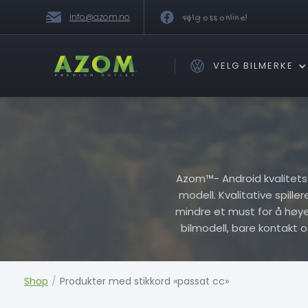
info@azom.no
Følg oss online!
VELG BILMERKE
Azom™- Android kvalitets Pl
modell. Kvalitative spille
mindre et must for å høye h
bilmodell, bare kontakt 
Shop
/
Produkter med stikkord «passat cc»