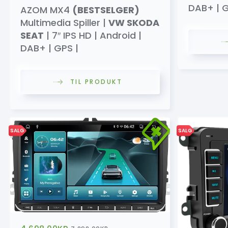
DAB+ | G
AZOM MX4
(BESTSELGER)
Multimedia Spiller |
VW SKODA
SEAT
| 7″ IPS HD | Android |
DAB+ | GPS |
TIL PRODUKT
SALG
SALG