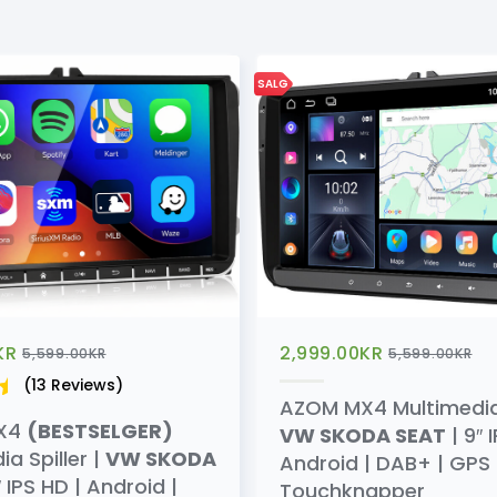
SALG
KR
2,999.00
KR
5,599.00
KR
5,599.00
KR
(13 Reviews)
AZOM MX4 Multimedia S
X4
(BESTSELGER)
VW SKODA SEAT
| 9″ 
a Spiller |
VW SKODA
Android | DAB+ | GPS 
″ IPS HD | Android |
Touchknapper