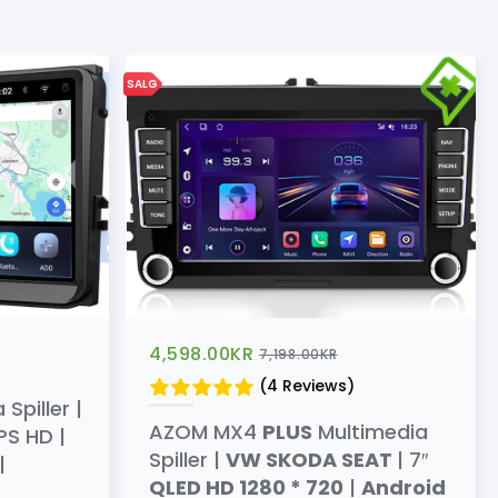
SALG
4,598.00
KR
7,198.00
KR
(4 Reviews)
piller |
AZOM MX4
PLUS
Multimedia
IPS HD |
Spiller |
VW SKODA SEAT
| 7″
|
QLED HD 1280 * 720
|
Android