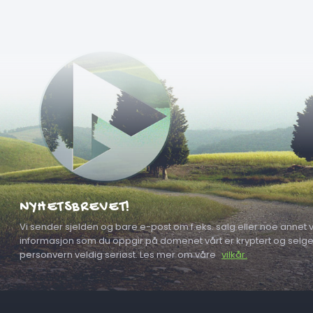
NYHETSBREVET!
Vi sender sjelden og bare e-post om f.eks. salg eller noe annet vi
informasjon som du oppgir på domenet vårt er kryptert og selges a
personvern veldig seriøst. Les mer om våre
vilkår.