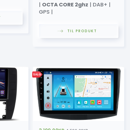
|
OCTA CORE 2ghz
| DAB+ |
GPS |
T
TIL PRODUKT
SALG