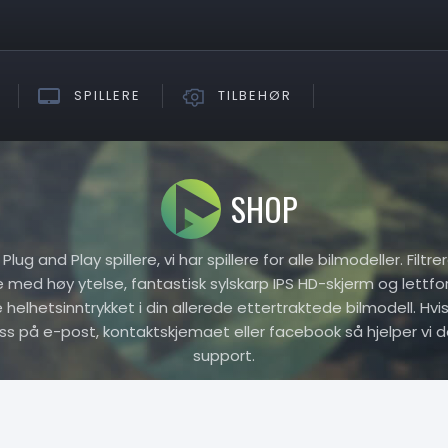
SPILLERE
TILBEHØR
SHOP
ug and Play spillere, vi har spillere for alle bilmodeller. Filtr
re med høy ytelse, fantastisk sylskarp IPS HD-skjerm og lettfo
elhetsinntrykket i din allerede ettertraktede bilmodell. Hvis 
oss på e-post, kontaktskjemaet eller facebook så hjelper vi d
support.