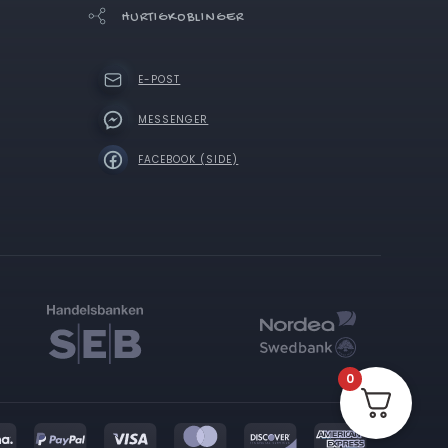
HURTIGKOBLINGER
E-POST
MESSENGER
FACEBOOK (SIDE)
0