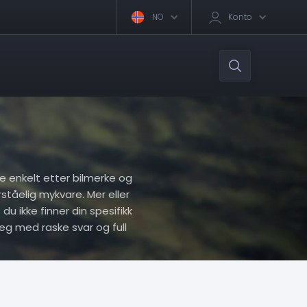
NO
Konto
ere enkelt etter bilmerke og
rståelig mykvare. Mer eller
du ikke finner din spesifikk
eg med raske svar og full