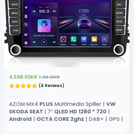
4,598.00
KR
7,198.00
KR
(4 Reviews)
AZOM MX4
PLUS
Multimedia Spiller |
VW
SKODA SEAT
| 7″
QLED HD 1280 * 720
|
Android
|
OCTA CORE 2ghz
| DAB+ | GPS |