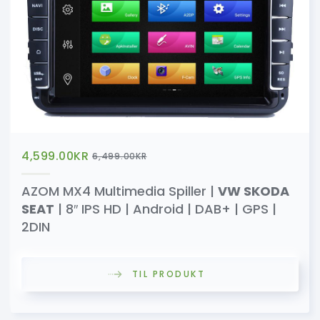
4,599.00
KR
6,499.00
KR
AZOM MX4 Multimedia Spiller |
VW SKODA
SEAT
| 8″ IPS HD | Android | DAB+ | GPS |
2DIN
TIL PRODUKT