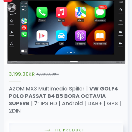
3,199.00
KR
4,999.00
KR
AZOM MX3 Multimedia Spiller |
VW GOLF4
POLO PASSAT B4 B5 BORA OCTAVIA
SUPERB
| 7″ IPS HD | Android | DAB+ | GPS |
2DIN
TIL PRODUKT