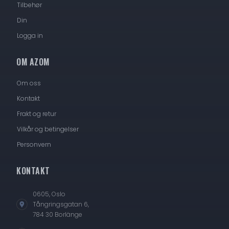
Tilbehør
Din
Logga in
OM AZOM
Om oss
Kontakt
Frakt og retur
Vilkår og betingelser
Personvern
KONTAKT
0605, Oslo
Tångringsgatan 6,
784 30 Borlänge