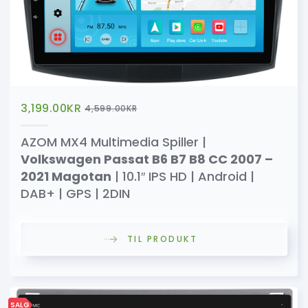
3,199.00
KR
4,599.00
KR
AZOM MX4 Multimedia Spiller |
Volkswagen Passat B6 B7 B8 CC 2007 –
2021 Magotan
| 10.1″ IPS HD | Android |
DAB+ | GPS | 2DIN
TIL PRODUKT
SALG