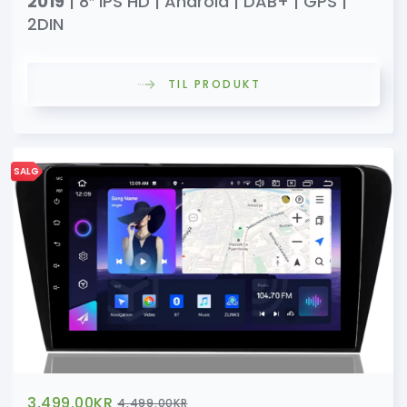
2019
| 8″ IPS HD | Android | DAB+ | GPS |
2DIN
TIL PRODUKT
SALG
3,499.00
KR
4,499.00
KR