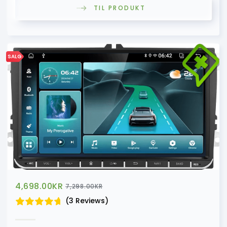
TIL PRODUKT
SALG
4,698.00
KR
7,298.00
KR
(3 Reviews)