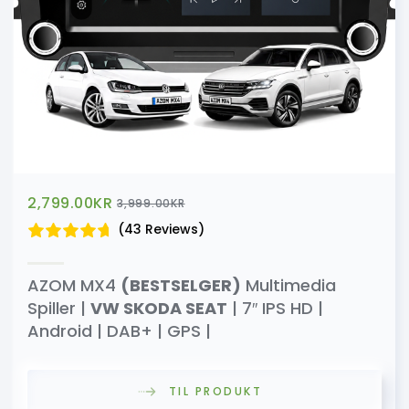
2,799.00
KR
3,999.00
KR
(43 Reviews)
AZOM MX4
(BESTSELGER)
Multimedia
Spiller |
VW SKODA SEAT
| 7″ IPS HD |
Android | DAB+ | GPS |
TIL PRODUKT