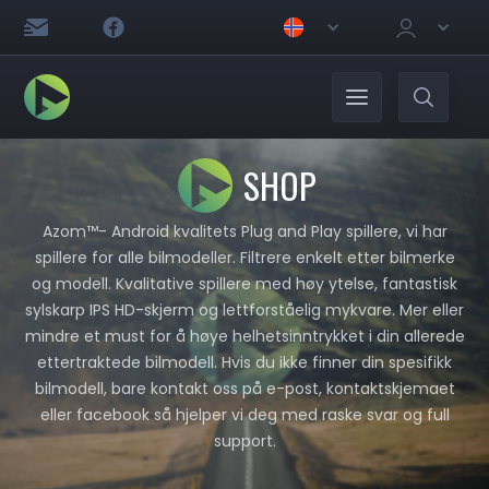
SHOP
Azom™- Android kvalitets Plug and Play spillere, vi har
spillere for alle bilmodeller. Filtrere enkelt etter bilmerke
og modell. Kvalitative spillere med høy ytelse, fantastisk
sylskarp IPS HD-skjerm og lettforståelig mykvare. Mer eller
mindre et must for å høye helhetsinntrykket i din allerede
ettertraktede bilmodell. Hvis du ikke finner din spesifikk
bilmodell, bare kontakt oss på e-post, kontaktskjemaet
eller facebook så hjelper vi deg med raske svar og full
support.