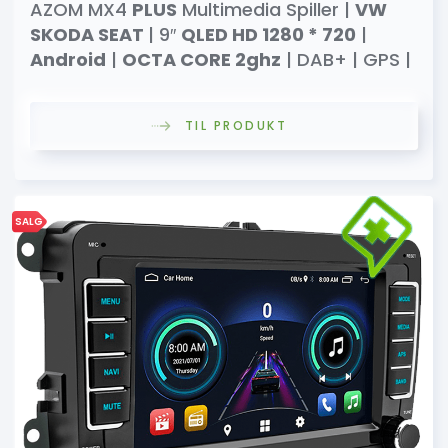
AZOM MX4
PLUS
Multimedia Spiller |
VW
SKODA SEAT
| 9″
QLED HD 1280 * 720
|
Android
|
OCTA CORE 2ghz
| DAB+ | GPS |
TIL PRODUKT
SALG