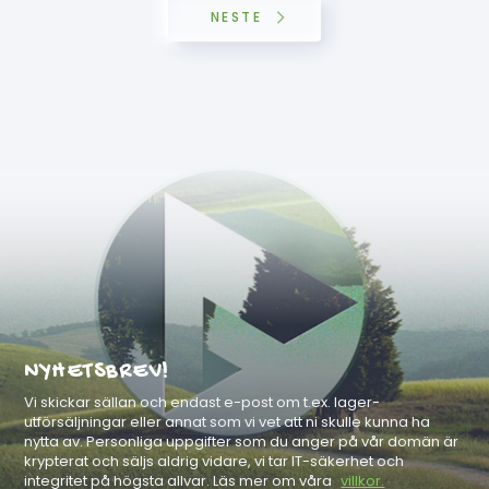
NESTE
NYHETSBREV!
Vi skickar sällan och endast e-post om t.ex. lager-
utförsäljningar eller annat som vi vet att ni skulle kunna ha
nytta av. Personliga uppgifter som du anger på vår domän är
krypterat och säljs aldrig vidare, vi tar IT-säkerhet och
integritet på högsta allvar. Läs mer om våra
villkor.