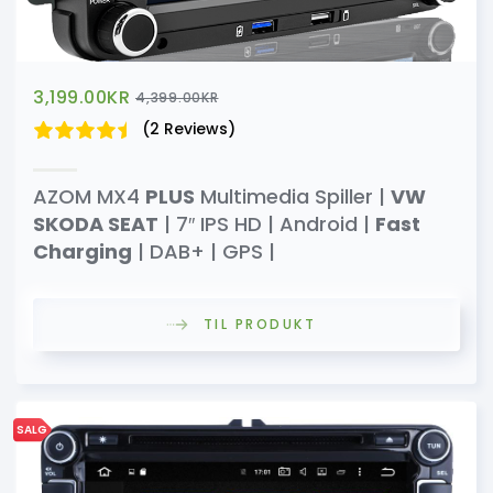
3,199.00
KR
4,399.00
KR
(2 Reviews)
AZOM MX4
PLUS
Multimedia Spiller |
VW
SKODA SEAT
| 7″ IPS HD | Android |
Fast
Charging
| DAB+ | GPS |
TIL PRODUKT
SALG