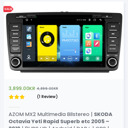
SALG
3,899.00
KR
4,899.00
KR
(1 Review)
AZOM MX2 Multimedia Bilstereo |
SKODA
Octavia Yeti Rapid Superb etc 2005 –