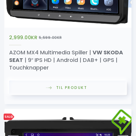
2,999.00
KR
5,599.00
KR
AZOM MX4 Multimedia Spiller |
VW SKODA
SEAT
| 9″ IPS HD | Android | DAB+ | GPS |
Touchknapper
TIL PRODUKT
SALG