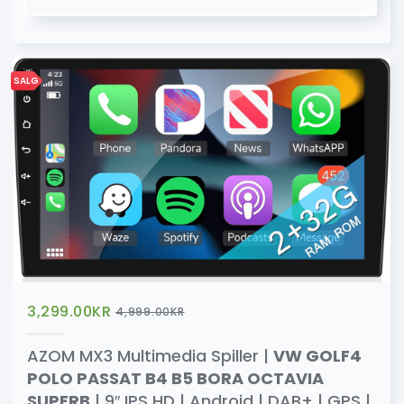
SALG
3,299.00
KR
4,999.00
KR
AZOM MX3 Multimedia Spiller |
VW GOLF4
POLO PASSAT B4 B5 BORA OCTAVIA
SUPERB
| 9″ IPS HD | Android | DAB+ | GPS |