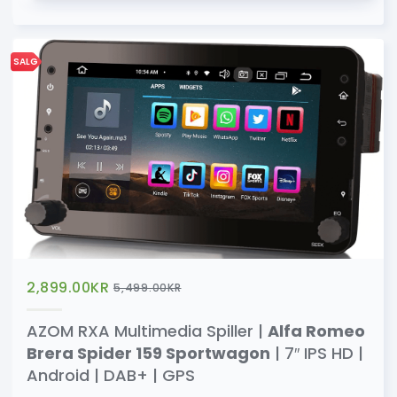
SALG
2,899.00
KR
5,499.00
KR
AZOM RXA Multimedia Spiller |
Alfa Romeo
Brera Spider 159 Sportwagon
| 7″ IPS HD |
Android | DAB+ | GPS