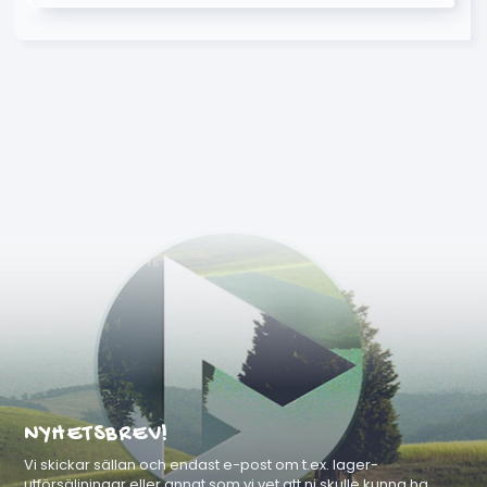
NYHETSBREV!
Vi skickar sällan och endast e-post om t.ex. lager-
utförsäljningar eller annat som vi vet att ni skulle kunna ha