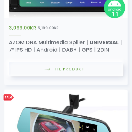
3,099.00
KR
5,199.00
KR
AZOM DNA Multimedia Spiller |
UNIVERSAL
|
7″ IPS HD | Android | DAB+ | GPS | 2DIN
TIL PRODUKT
SALG