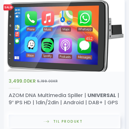
SALG
3,499.00
KR
5,199.00
KR
AZOM DNA Multimedia Spiller |
UNIVERSAL
|
9″ IPS HD | 1din/2din | Android | DAB+ | GPS
TIL PRODUKT