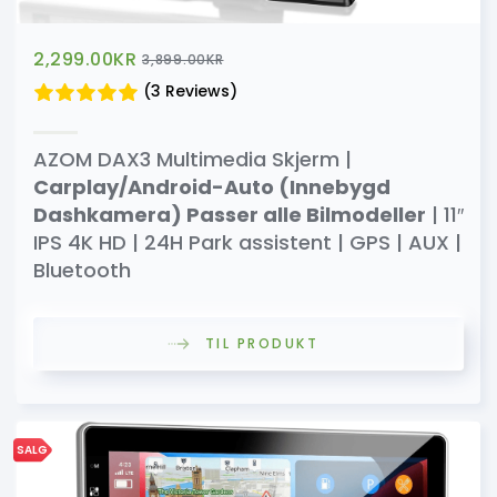
2,299.00
KR
3,899.00
KR
(3 Reviews)
AZOM DAX3 Multimedia Skjerm |
Carplay/Android-Auto (Innebygd
Dashkamera) Passer alle Bilmodeller
| 11″
IPS 4K HD | 24H Park assistent | GPS | AUX |
Bluetooth
TIL PRODUKT
SALG