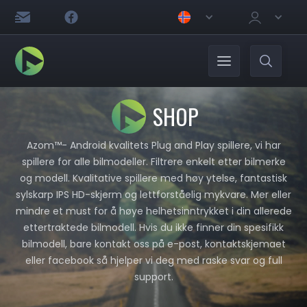
SHOP
Azom™- Android kvalitets Plug and Play spillere, vi har
spillere for alle bilmodeller. Filtrere enkelt etter bilmerke
og modell. Kvalitative spillere med høy ytelse, fantastisk
sylskarp IPS HD-skjerm og lettforståelig mykvare. Mer eller
mindre et must for å høye helhetsinntrykket i din allerede
ettertraktede bilmodell. Hvis du ikke finner din spesifikk
bilmodell, bare kontakt oss på e-post, kontaktskjemaet
eller facebook så hjelper vi deg med raske svar og full
support.