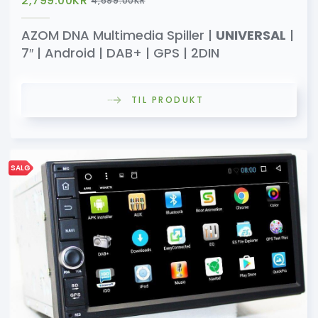
2,799.00
KR
4,699.00
KR
AZOM DNA Multimedia Spiller |
UNIVERSAL
|
7″ | Android | DAB+ | GPS | 2DIN
TIL PRODUKT
SALG