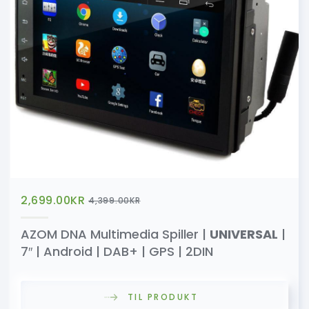
2,699.00
KR
4,399.00
KR
AZOM DNA Multimedia Spiller |
UNIVERSAL
|
7″ | Android | DAB+ | GPS | 2DIN
TIL PRODUKT