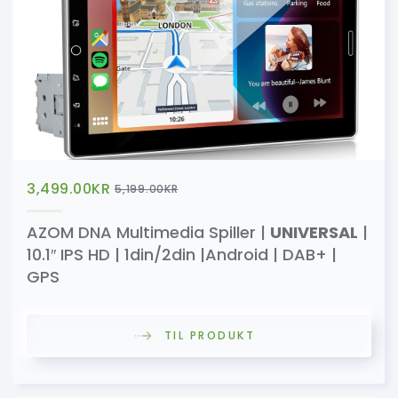
3,499.00
KR
5,199.00
KR
AZOM DNA Multimedia Spiller |
UNIVERSAL
|
10.1″ IPS HD | 1din/2din |Android | DAB+ |
GPS
TIL PRODUKT