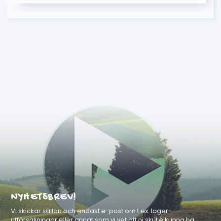
NYHETSBREV!
Vi skickar sällan och endast e-post om t.ex. lager-
utförsäljningar eller annat som vi vet att ni skulle kunna ha