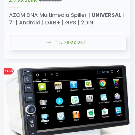
2,799.00
KR
4,699.00
KR
AZOM DNA Multimedia Spiller |
UNIVERSAL
|
7″ | Android | DAB+ | GPS | 2DIN
TIL PRODUKT
SALG