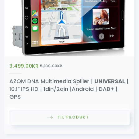
3,499.00
KR
5,199.00
KR
AZOM DNA Multimedia Spiller |
UNIVERSAL
|
10.1″ IPS HD | 1din/2din |Android | DAB+ |
GPS
TIL PRODUKT