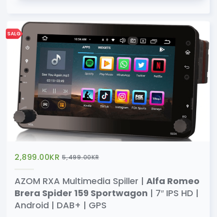
SALG
2,899.00
KR
5,499.00
KR
AZOM RXA Multimedia Spiller |
Alfa Romeo
Brera Spider 159 Sportwagon
| 7″ IPS HD |
Android | DAB+ | GPS