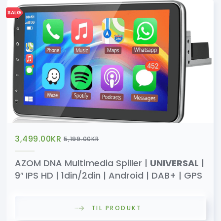
SALG
3,499.00
KR
5,199.00
KR
AZOM DNA Multimedia Spiller |
UNIVERSAL
|
9″ IPS HD | 1din/2din | Android | DAB+ | GPS
TIL PRODUKT