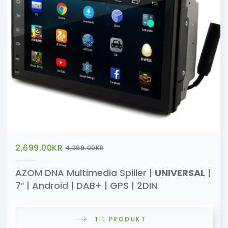
2,699.00
KR
4,399.00
KR
AZOM DNA Multimedia Spiller |
UNIVERSAL
|
7″ | Android | DAB+ | GPS | 2DIN
TIL PRODUKT