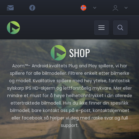
SHOP
Azom™- Android kvalitets Plug and Play spillere, vi har
spillere for alle bilmodeller. Filtrere enkelt etter bilmerke
og modell. Kvalitative spillere med høy ytelse, fantastisk
sylskarp IPS HD-skjerm og lettforståelig mykvare. Mer eller
mindre et must for å høye helhetsinntrykket i din allerede
ettertraktede bilmodell. Hvis du ikke finner din spesifikk
bilmodell, bare kontakt oss på e-post, kontaktskjemaet
eller facebook så hjelper vi deg med raske svar og full
support.