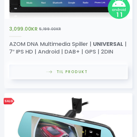
3,099.00
KR
5,199.00
KR
AZOM DNA Multimedia Spiller |
UNIVERSAL
|
7″ IPS HD | Android | DAB+ | GPS | 2DIN
TIL PRODUKT
SALG