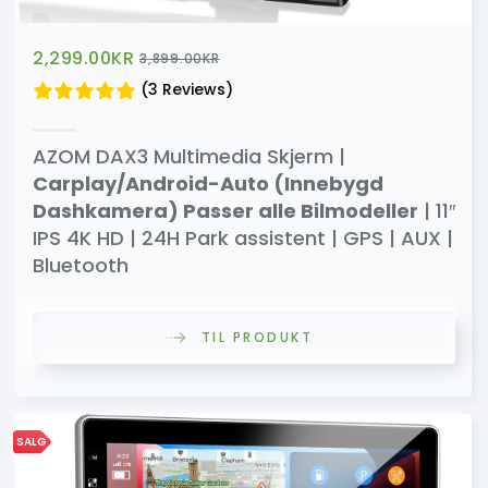
2,299.00
KR
3,899.00
KR
(3 Reviews)
AZOM DAX3 Multimedia Skjerm |
Carplay/Android-Auto (Innebygd
Dashkamera) Passer alle Bilmodeller
| 11″
IPS 4K HD | 24H Park assistent | GPS | AUX |
Bluetooth
TIL PRODUKT
SALG