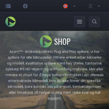
SHOP
Azom™- Android kvalitets Plug and Play spillere, vi har
spillere for alle bilmodeller. Filtrere enkelt etter bilmerke
og modell. Kvalitative spillere med høy ytelse, fantastisk
sylskarp IPS HD-skjerm og lettforståelig mykvare. Mer eller
mindre et must for å høye helhetsinntrykket i din allerede
ettertraktede bilmodell. Hvis du ikke finner din spesifikk
bilmodell, bare kontakt oss på e-post, kontaktskjemaet
eller facebook så hjelper vi deg med raske svar og full
support.