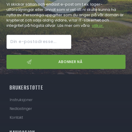
Vi skickar sällan och endast e-post om t.ex. lager-
utförsäljningar eller annat som vi vet att ni skulle kunna ha
nytta av. Personliga uppgifter som du anger på vår domän är
krypterat och säljs aldrig vidare, vi tar IT-säkerhet och
integritet på högsta allvar. Läs mer om våra
villkor.
BRUKERSTØTTE
Instruksjoner
Nedlastinger
Kontakt