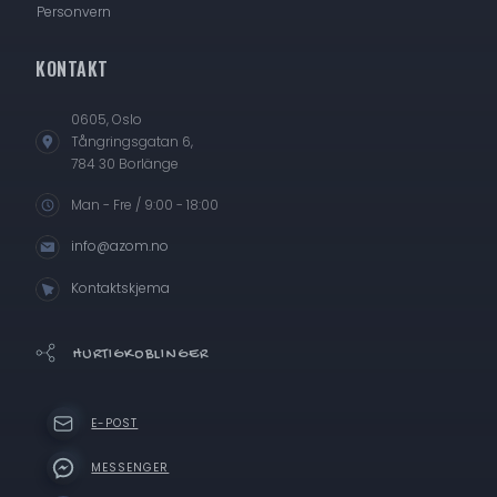
Personvern
KONTAKT
0605, Oslo
Tångringsgatan 6,
784 30 Borlänge
Man - Fre / 9:00 - 18:00
info@azom.no
Kontaktskjema
HURTIGKOBLINGER
E-POST
MESSENGER