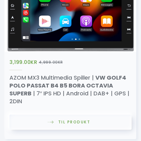
3,199.00
KR
4,999.00
KR
AZOM MX3 Multimedia Spiller |
VW GOLF4
POLO PASSAT B4 B5 BORA OCTAVIA
SUPERB
| 7″ IPS HD | Android | DAB+ | GPS |
2DIN
TIL PRODUKT