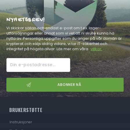
NYHETSBREV!
Vi skickar sällan och endast e-post om t.ex. lager-
utförsäljningar eller annat som vi vet att ni skulle kunna ha
nytta av. Personliga uppgifter som du anger på vår domän är
krypterat och säljs aldrig vidare, vi tar IT-säkerhet och
integritet på högsta allvar. Läs mer om våra
villkor.
BRUKERSTØTTE
Instruksjoner