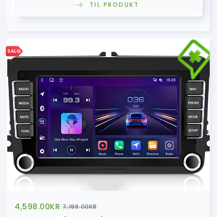
TIL PRODUKT
SALG
4,598.00
KR
7,198.00
KR