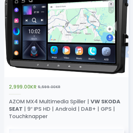
2,999.00
KR
5,599.00
KR
AZOM MX4 Multimedia Spiller |
VW SKODA
SEAT
| 9″ IPS HD | Android | DAB+ | GPS |
Touchknapper