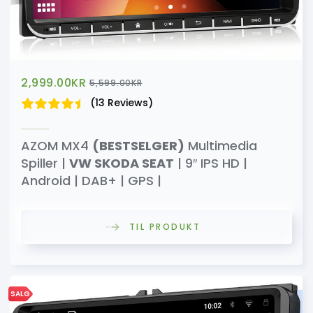
2,999.00
KR
5,599.00
KR
(13 Reviews)
AZOM MX4
(BESTSELGER)
Multimedia
Spiller |
VW SKODA SEAT
| 9″ IPS HD |
Android | DAB+ | GPS |
TIL PRODUKT
SALG