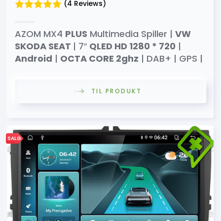
(4 Reviews)
AZOM MX4
PLUS
Multimedia Spiller |
VW
SKODA SEAT
| 7″
QLED HD 1280 * 720
|
Android
|
OCTA CORE 2ghz
| DAB+ | GPS |
TIL PRODUKT
SALG