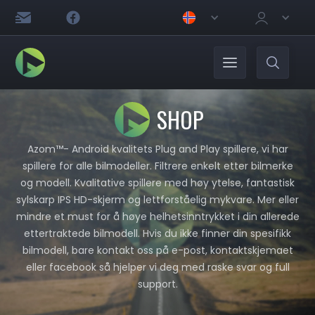
SHOP
Azom™- Android kvalitets Plug and Play spillere, vi har
spillere for alle bilmodeller. Filtrere enkelt etter bilmerke
og modell. Kvalitative spillere med høy ytelse, fantastisk
sylskarp IPS HD-skjerm og lettforståelig mykvare. Mer eller
mindre et must for å høye helhetsinntrykket i din allerede
ettertraktede bilmodell. Hvis du ikke finner din spesifikk
bilmodell, bare kontakt oss på e-post, kontaktskjemaet
eller facebook så hjelper vi deg med raske svar og full
support.