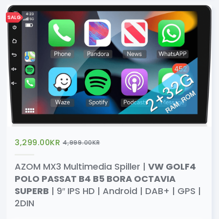
SALG
3,299.00
KR
4,999.00
KR
AZOM MX3 Multimedia Spiller |
VW GOLF4
POLO PASSAT B4 B5 BORA OCTAVIA
SUPERB
| 9″ IPS HD | Android | DAB+ | GPS |
2DIN