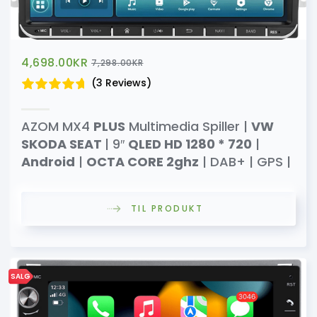
4,698.00
KR
7,298.00
KR
(3 Reviews)
AZOM MX4
PLUS
Multimedia Spiller |
VW
SKODA SEAT
| 9″
QLED HD 1280 * 720
|
Android
|
OCTA CORE 2ghz
| DAB+ | GPS |
TIL PRODUKT
SALG