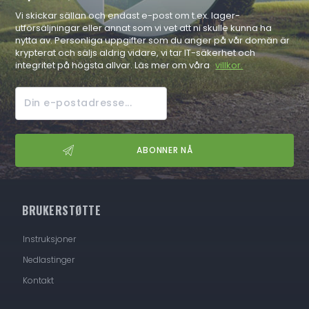
Vi skickar sällan och endast e-post om t.ex. lager-
utförsäljningar eller annat som vi vet att ni skulle kunna ha
nytta av. Personliga uppgifter som du anger på vår domän är
krypterat och säljs aldrig vidare, vi tar IT-säkerhet och
integritet på högsta allvar. Läs mer om våra
villkor.
BRUKERSTØTTE
Instruksjoner
Nedlastinger
Kontakt