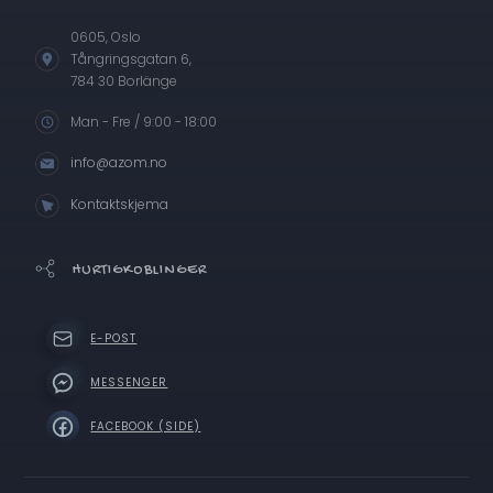
0605, Oslo
Tångringsgatan 6,
784 30 Borlänge
Man - Fre / 9:00 - 18:00
info@azom.no
Kontaktskjema
HURTIGKOBLINGER
E-POST
MESSENGER
FACEBOOK (SIDE)