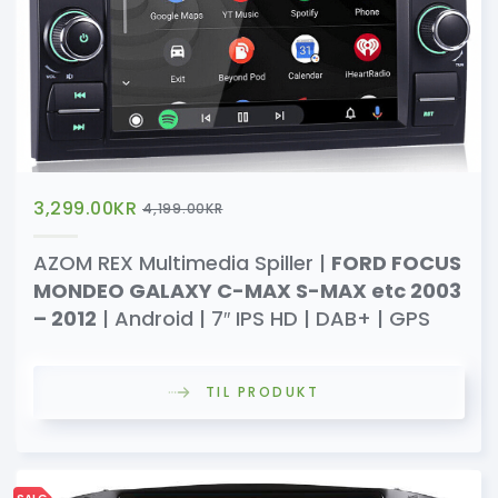
3,299.00
KR
4,199.00
KR
AZOM REX Multimedia Spiller |
FORD FOCUS
MONDEO GALAXY C-MAX S-MAX etc 2003
– 2012
| Android | 7″ IPS HD | DAB+ | GPS
TIL PRODUKT