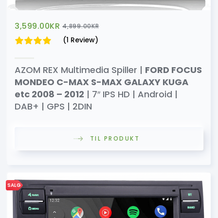
3,599.00
KR
4,899.00
KR
(1 Review)
AZOM REX Multimedia Spiller |
FORD FOCUS
MONDEO C-MAX S-MAX GALAXY KUGA
etc 2008 – 2012
| 7″ IPS HD | Android |
DAB+ | GPS | 2DIN
TIL PRODUKT
SALG