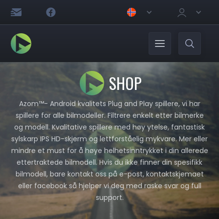
SHOP
Azom™- Android kvalitets Plug and Play spillere, vi har
spillere for alle bilmodeller. Filtrere enkelt etter bilmerke
og modell. Kvalitative spillere med høy ytelse, fantastisk
sylskarp IPS HD-skjerm og lettforståelig mykvare. Mer eller
mindre et must for å høye helhetsinntrykket i din allerede
ettertraktede bilmodell. Hvis du ikke finner din spesifikk
bilmodell, bare kontakt oss på e-post, kontaktskjemaet
eller facebook så hjelper vi deg med raske svar og full
support.