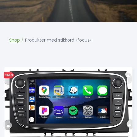
Shop
/
Produkter med stikkord «focus»
SALG