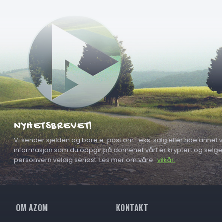
NYHETSBREVET!
Vi sender sjelden og bare e-post om f.eks. salg eller noe annet vi
informasjon som du oppgir på domenet vårt er kryptert og selges a
personvern veldig seriøst. Les mer om våre
vilkår.
OM AZOM
KONTAKT