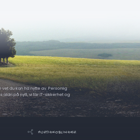
 vet du kan ha nytte av. Personlig
ldri på nytt, vi tar IT-sikkerhet og
HURTIGKOBLINGER