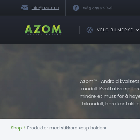
info@azom.no
Følg oss online!
VELG BILMERKE
Azom™- Android kvalitets Pl
modell. Kvalitative spille
mindre et must for å høye h
bilmodell, bare kontakt 
Shop
/
Produkter med stikkord «cup holder»