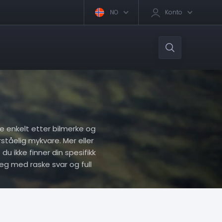
NO
Konto
ere enkelt etter bilmerke og
rståelig mykvare. Mer eller
du ikke finner din spesifikk
eg med raske svar og full