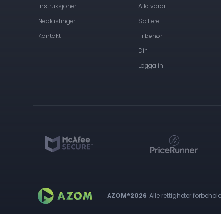
Instruksjoner
Alla varor
Nedlastinger
Spillere
Kontakt
Tilbehør
Din
Logga in
AZOM®2026
. Alle rettigheter forbehold