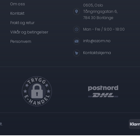
Om oss
0605, Oslo
Tångringsgatan 6,
Kontakt
784 30 Borlänge
Frakt og retur
Man - Fre / 9:00 - 18:00
Vilkår og betingelser
info@azom.no
Personvern
Kontaktskjema
t.