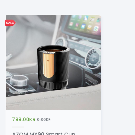
SALG
799.00
KR
0.00
KR
AZOM MX90 Smart Cup