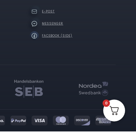
E-POST
MESSENGER
FACEBOOK (SIDE)
0