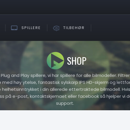
SPILLERE
TILBEHØR
SHOP
ug and Play spillere, vi har spillere for alle bilmodeller. Filtr
re med høy ytelse, fantastisk sylskarp IPS HD-skjerm og lettfo
elhetsinntrykket i din allerede ettertraktede bilmodell. Hvis 
oss på e-post, kontaktskjemaet eller facebook så hjelper vi d
support.