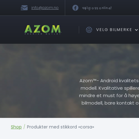
info@azom.no
Følg oss online!
VELG BILMERKE
Azom™- Android kvalitets Pl
modell. Kvalitative spille
mindre et must for å høye h
bilmodell, bare kontakt 
Shop
/
Produkter med stikkord «corsa»