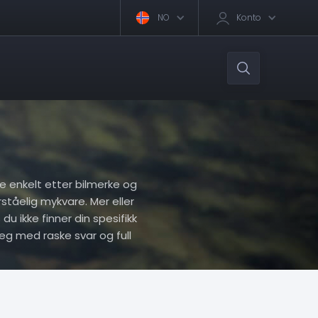
NO
Konto
ere enkelt etter bilmerke og
rståelig mykvare. Mer eller
du ikke finner din spesifikk
eg med raske svar og full