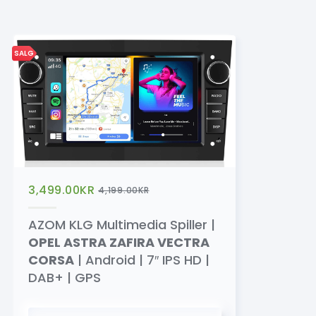
SALG
3,499.00
KR
4,199.00
KR
AZOM KLG Multimedia Spiller |
OPEL ASTRA ZAFIRA VECTRA
CORSA
| Android | 7″ IPS HD |
DAB+ | GPS