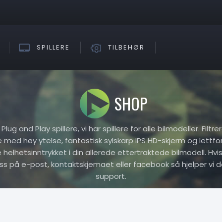
SPILLERE
TILBEHØR
SHOP
ug and Play spillere, vi har spillere for alle bilmodeller. Filtr
re med høy ytelse, fantastisk sylskarp IPS HD-skjerm og lettfo
elhetsinntrykket i din allerede ettertraktede bilmodell. Hvis 
oss på e-post, kontaktskjemaet eller facebook så hjelper vi d
support.