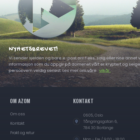
NYHETSBREVET!
Vi sender sjelden og bare e-post om f.eks. salg eller noe annet vi
informasjon som du oppgir på domenet vårt er kryptert og selges a
personvern veldig seriøst. Les mer om våre
vilkår.
OM AZOM
KONTAKT
Om oss
0605, Oslo
Tångringsgatan 6,
Kontakt
784 30 Borlänge
Frakt og retur
Man - Fre / 9:00 - 18:00