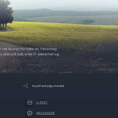
 vet du kan ha nytte av. Personlig
ldri på nytt, vi tar IT-sikkerhet og
HURTIGKOBLINGER
E-POST
MESSENGER