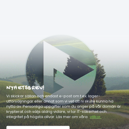
NYHETSBREV!
Vi skickar sällan och endast e-post om t.ex. lager-
utförsäljningar eller annat som vi vet att ni skulle kunna ha
nytta av. Personliga uppgifter som du anger på vår domän är
krypterat och säljs aldrig vidare, vi tar IT-säkerhet och
integritet på högsta allvar. Läs mer om våra
villkor.