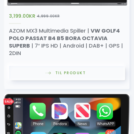
3,199.00
KR
4,999.00
KR
AZOM MX3 Multimedia Spiller |
VW GOLF4
POLO PASSAT B4 B5 BORA OCTAVIA
SUPERB
| 7″ IPS HD | Android | DAB+ | GPS |
2DIN
TIL PRODUKT
SALG