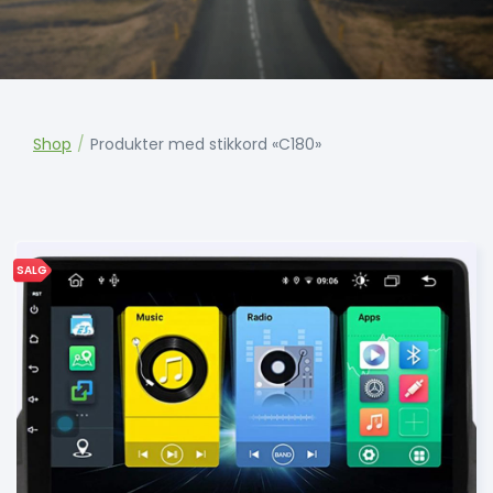
Shop
/
Produkter med stikkord «C180»
SALG