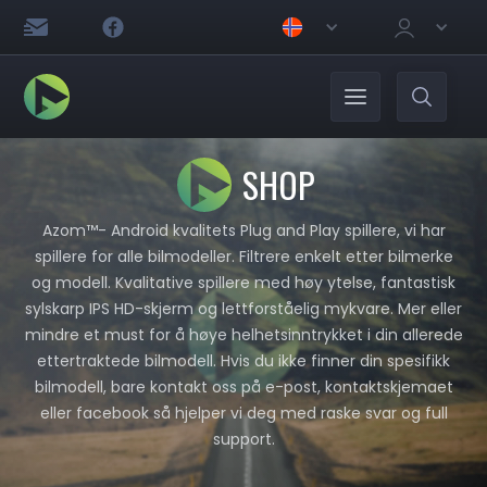
SHOP
Azom™- Android kvalitets Plug and Play spillere, vi har
spillere for alle bilmodeller. Filtrere enkelt etter bilmerke
og modell. Kvalitative spillere med høy ytelse, fantastisk
sylskarp IPS HD-skjerm og lettforståelig mykvare. Mer eller
mindre et must for å høye helhetsinntrykket i din allerede
ettertraktede bilmodell. Hvis du ikke finner din spesifikk
bilmodell, bare kontakt oss på e-post, kontaktskjemaet
eller facebook så hjelper vi deg med raske svar og full
support.