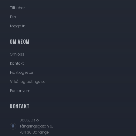
Tilbehør
Din
Logga in
OM AZOM
Om oss
Kontakt
Frakt og retur
Vilkår og betingelser
Personvern
KONTAKT
0605, Oslo
Tångringsgatan 6,
784 30 Borlänge