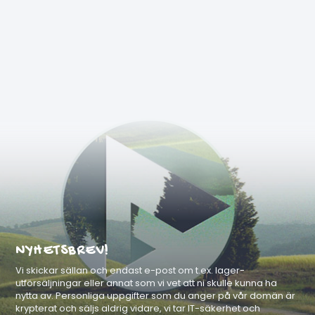
NYHETSBREV!
Vi skickar sällan och endast e-post om t.ex. lager-
utförsäljningar eller annat som vi vet att ni skulle kunna ha
nytta av. Personliga uppgifter som du anger på vår domän är
krypterat och säljs aldrig vidare, vi tar IT-säkerhet och