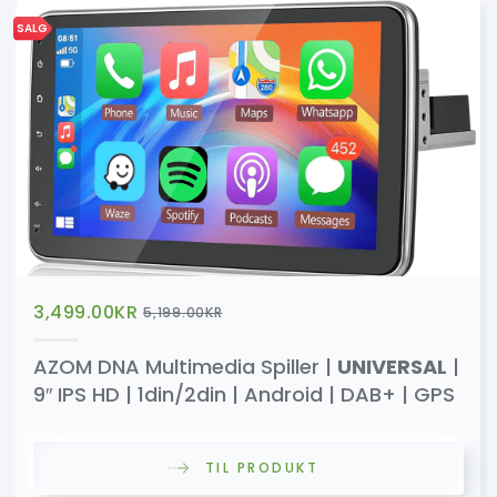
SALG
3,499.00
KR
5,199.00
KR
AZOM DNA Multimedia Spiller |
UNIVERSAL
|
9″ IPS HD | 1din/2din | Android | DAB+ | GPS
TIL PRODUKT