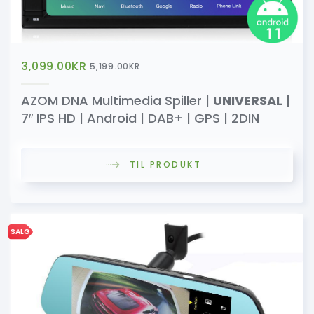
3,099.00
KR
5,199.00
KR
AZOM DNA Multimedia Spiller |
UNIVERSAL
|
7″ IPS HD | Android | DAB+ | GPS | 2DIN
TIL PRODUKT
SALG