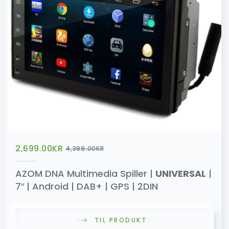
2,699.00
KR
4,399.00
KR
AZOM DNA Multimedia Spiller |
UNIVERSAL
|
7″ | Android | DAB+ | GPS | 2DIN
TIL PRODUKT