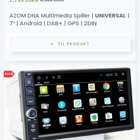
2,799.00
KR
4,699.00
KR
AZOM DNA Multimedia Spiller |
UNIVERSAL
|
7″ | Android | DAB+ | GPS | 2DIN
TIL PRODUKT
SALG