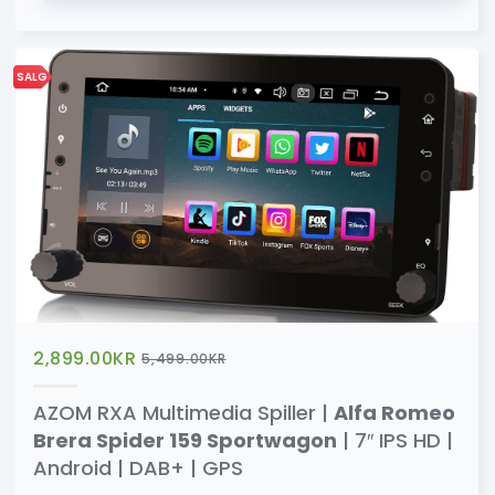
SALG
2,899.00
KR
5,499.00
KR
AZOM RXA Multimedia Spiller |
Alfa Romeo
Brera Spider 159 Sportwagon
| 7″ IPS HD |
Android | DAB+ | GPS