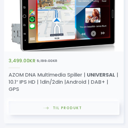
3,499.00
KR
5,199.00
KR
AZOM DNA Multimedia Spiller |
UNIVERSAL
|
10.1″ IPS HD | 1din/2din |Android | DAB+ |
GPS
TIL PRODUKT