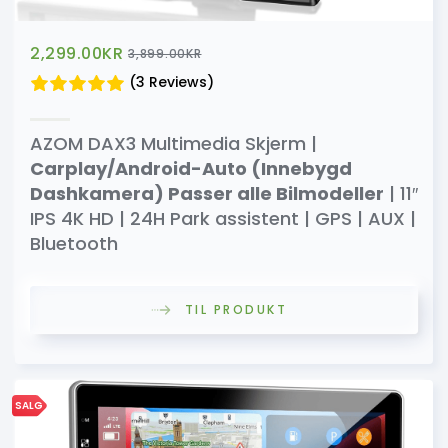
2,299.00
KR
3,899.00
KR
(3 Reviews)
AZOM DAX3 Multimedia Skjerm |
Carplay/Android-Auto (Innebygd
Dashkamera) Passer alle Bilmodeller
| 11″
IPS 4K HD | 24H Park assistent | GPS | AUX |
Bluetooth
TIL PRODUKT
SALG