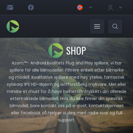
SHOP
Azom™- Android kvalitets Plug and Play spillere, vi har
spillere for alle bilmodeller. Filtrere enkelt etter bilmerke
og modell. Kvalitative spillere med høy ytelse, fantastisk
sylskarp IPS HD-skjerm og lettforståelig mykvare. Mer eller
mindre et must for å høye helhetsinntrykket i din allerede
ettertraktede bilmodell. Hvis du ikke finner din spesifikk
bilmodell, bare kontakt oss på e-post, kontaktskjemaet
eller facebook så hjelper vi deg med raske svar og full
support.