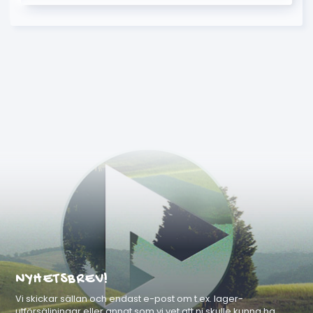
NYHETSBREV!
Vi skickar sällan och endast e-post om t.ex. lager-
utförsäljningar eller annat som vi vet att ni skulle kunna ha