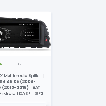
R
6,099.00
KR
 Multimedia Spiller |
 S4 A5 S5 (2008-
5 (2010-2016)
| 8.8″
 Android | DAB+ | GPS