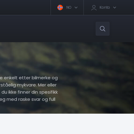
NO
Konto
ere enkelt etter bilmerke og
rståelig mykvare. Mer eller
du ikke finner din spesifikk
eg med raske svar og full