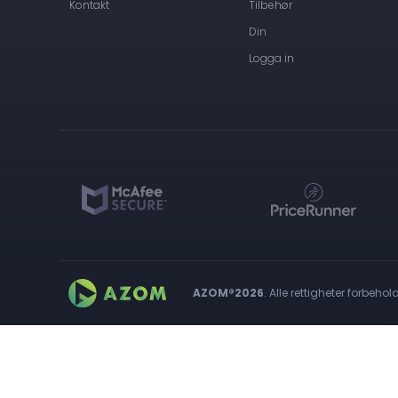
Kontakt
Tilbehør
Din
Logga in
AZOM®2026
. Alle rettigheter forbehold