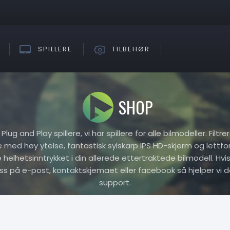
SPILLERE
TILBEHØR
SHOP
ug and Play spillere, vi har spillere for alle bilmodeller. Filtr
re med høy ytelse, fantastisk sylskarp IPS HD-skjerm og lettfo
elhetsinntrykket i din allerede ettertraktede bilmodell. Hvis 
oss på e-post, kontaktskjemaet eller facebook så hjelper vi d
support.