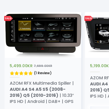
SALG
SALG
5,499.00
KR
5,199.00
K
7,699.00
KR
(1 Review)
AZOM RFX
AZOM RFX Multimedia Spiller |
AUDI A4
AUDI A4 S4 A5 S5 (2008-
2016) Q
2016) Q5 (2010-2016)
| 10.33″
IPS HD |
IPS HD | Android | DAB+ | GPS