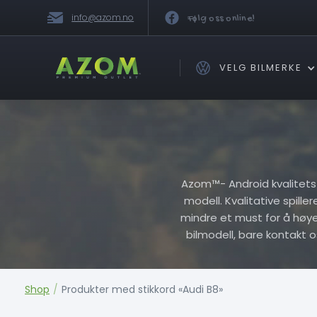
info@azom.no
Følg oss online!
VELG BILMERKE
Azom™- Android kvalitets Pl
modell. Kvalitative spille
mindre et must for å høye h
bilmodell, bare kontakt 
Shop
/
Produkter med stikkord «Audi B8»