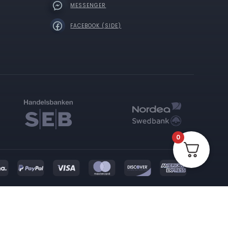
MESSENGER
FACEBOOK (SIDE)
0