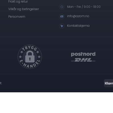
Frakt og retur
Man - Fre / 9:00 - 18:00
Vilkår og betingelser
info@azom.no
Personvern
Kontaktskjema
t.