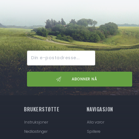
BRUKERSTØTTE
NAVIGASJON
Instruksjoner
Alla varor
Nedlastinger
Spillere