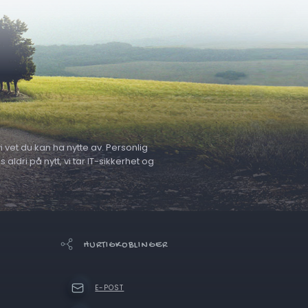
 vet du kan ha nytte av. Personlig
ldri på nytt, vi tar IT-sikkerhet og
HURTIGKOBLINGER
E-POST