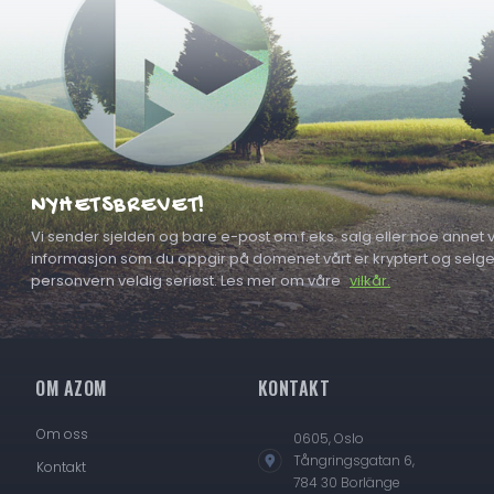
NYHETSBREVET!
Vi sender sjelden og bare e-post om f.eks. salg eller noe annet vi
informasjon som du oppgir på domenet vårt er kryptert og selges a
personvern veldig seriøst. Les mer om våre
vilkår.
OM AZOM
KONTAKT
Om oss
0605, Oslo
Tångringsgatan 6,
Kontakt
784 30 Borlänge