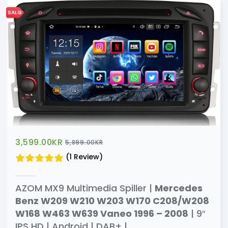
SALG
3,599.00
KR
5,899.00
KR
(1 Review)
AZOM MX9 Multimedia Spiller |
Mercedes
Benz W209 W210 W203 W170 C208/W208
W168 W463 W639 Vaneo 1996 – 2008
| 9″
IPS HD | Android | DAB+ |