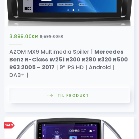
3,899.00
KR
6,599.00
KR
AZOM MX9 Multimedia Spiller |
Mercedes
Benz R-Class W251 R300 R280 R320 R500
R63 2005 – 2017
| 9″ IPS HD | Android |
DAB+ |
TIL PRODUKT
SALG