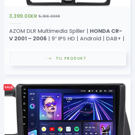
3,399.00
KR
5,199.00
KR
AZOM DLR Multimedia Spiller |
HONDA CR-
V 2001 – 2006
| 9″ IPS HD | Android | DAB+ |
TIL PRODUKT
SALG