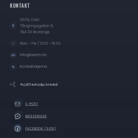
KONTAKT
0605, Oslo
Tångringsgatan 6,
784 30 Borlänge
Man - Fre / 9:00 - 18:00
info@azom.no
Kontaktskjema
HURTIGKOBLINGER
E-POST
MESSENGER
FACEBOOK (SIDE)