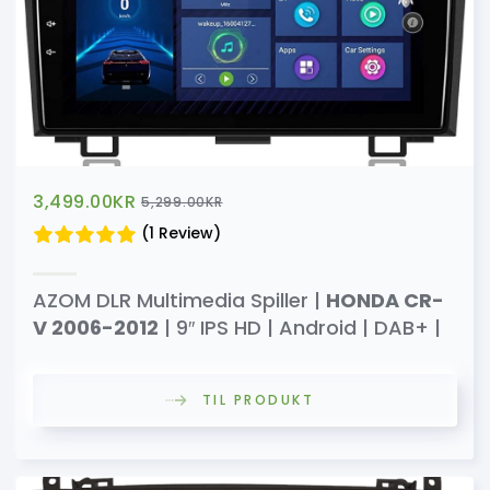
3,499.00
KR
5,299.00
KR
(1 Review)
AZOM DLR Multimedia Spiller |
HONDA CR-
V 2006-2012
| 9″ IPS HD | Android | DAB+ |
TIL PRODUKT