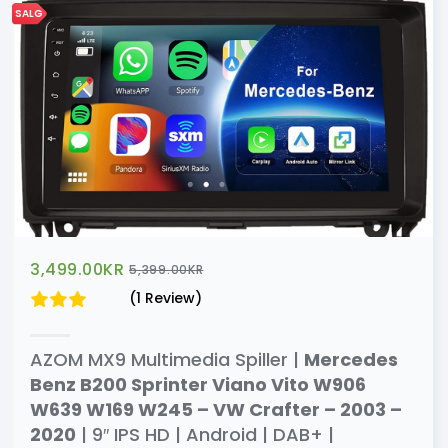
SALG
3,499.00
KR
5,399.00
KR
(1 Review)
AZOM MX9 Multimedia Spiller |
Mercedes
Benz B200 Sprinter Viano Vito W906
W639 W169 W245 – VW Crafter – 2003 –
2020
| 9″ IPS HD | Android | DAB+ |