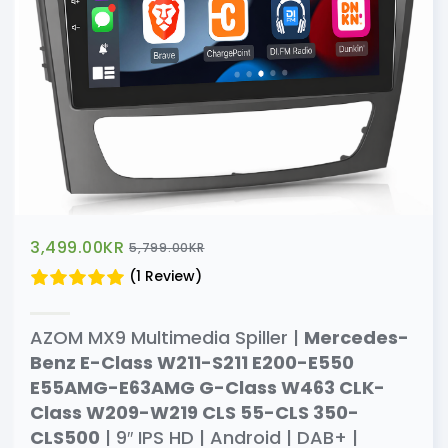
3,499.00
KR
5,799.00
KR
(1 Review)
AZOM MX9 Multimedia Spiller |
Mercedes-
Benz E-Class W211-S211 E200-E550
E55AMG-E63AMG G-Class W463 CLK-
Class W209-W219 CLS 55-CLS 350-
CLS500
| 9″ IPS HD | Android | DAB+ |