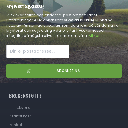
NYHETSBREV!
Vi skickar sällan och endast e-post om t.ex. lager-
utförsäljningar eller annat som vi vet att ni skulle kunna ha
nytta av. Personliga uppgifter som du anger på vår domän är
krypterat och säljs aldrig vidare, vi tar IT-säkerhet och
integritet på högsta allvar. Läs mer om våra
villkor.
BRUKERSTØTTE
Instruksjoner
Nedlastinger
Kontakt