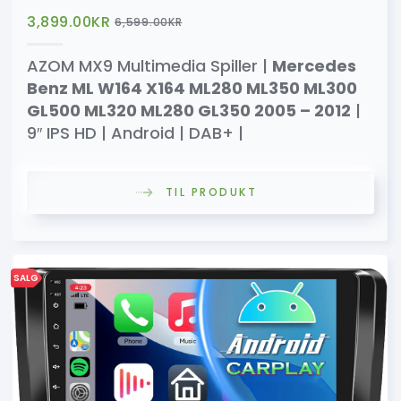
3,899.00
KR
6,599.00
KR
AZOM MX9 Multimedia Spiller |
Mercedes
Benz ML W164 X164 ML280 ML350 ML300
GL500 ML320 ML280 GL350 2005 – 2012
|
9″ IPS HD | Android | DAB+ |
TIL PRODUKT
SALG