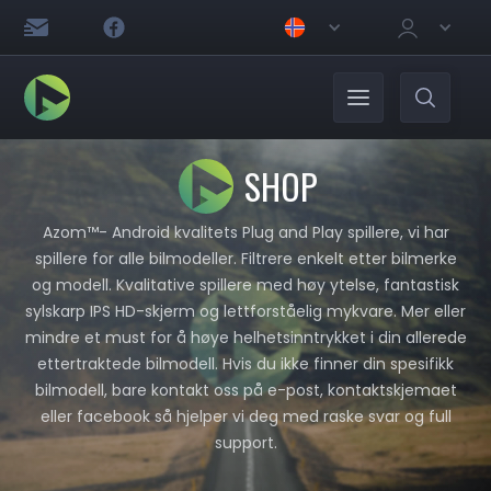
SHOP
Azom™- Android kvalitets Plug and Play spillere, vi har
spillere for alle bilmodeller. Filtrere enkelt etter bilmerke
og modell. Kvalitative spillere med høy ytelse, fantastisk
sylskarp IPS HD-skjerm og lettforståelig mykvare. Mer eller
mindre et must for å høye helhetsinntrykket i din allerede
ettertraktede bilmodell. Hvis du ikke finner din spesifikk
bilmodell, bare kontakt oss på e-post, kontaktskjemaet
eller facebook så hjelper vi deg med raske svar og full
support.